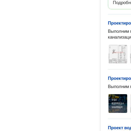
Подробн
Проектиро
Выполним п
канализац
Проектиро
Выполним п
Проект во