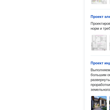
Проект эл
Проектиров
норм и тре
Проект ин
Выполняем 
большим оп
развернуты
проработки
земельного