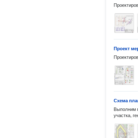
Проектиров
Проект ме
Проектиров
Схема пла
Выполним п
участка, г