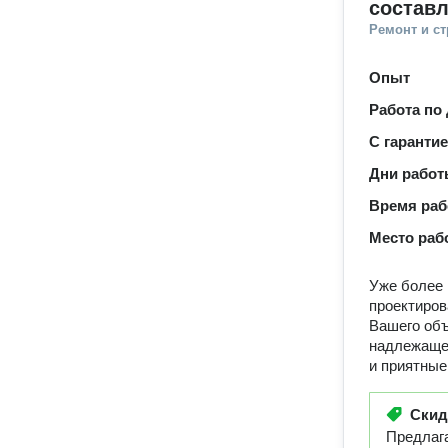
составл
Ремонт и с
Опыт
Работа по
С гаранти
Дни рабо
Время ра
Место раб
Уже более 
проектиров
Вашего объ
надлежащее
и приятные
Ски
Предлага