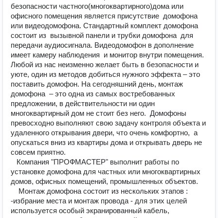
безопасности частного(многоквартирного)дома или 
офисного помещения является присутствие  домофона 
или видеодомофона. Стандартный комплект домофона 
состоит из  вызывной панели и трубки домофона  для 
передачи аудиосигнала. Видеодомофон в дополнение 
имеет камеру наблюдения  и монитор внутри помещения. 
Любой из нас неизменно желает быть в безопасности и 
уюте, один из методов добиться нужного эффекта – это 
поставить домофон. На сегодняшний день, монтаж 
домофона  – это одна из самых востребованных 
предложении, в действительности ни один 
многоквартирный дом не стоит без него.  Домофоны  
превосходно выполняют свою задачу контроля объекта и 
удаленного открывания двери, что очень комфортно,  а 
опускаться вниз из квартиры дома и открывать дверь не 
совсем приятно. 

   Компания "ПРОФМАСТЕР" выполнит работы по 
установке домофона для частных или многоквартирных 
домов, офисных помещений, промышленных объектов. 

    Монтаж домофона состоит из нескольких этапов : 

-избрание места и монтаж провода - для этих целей 
используется особый экранированный кабель, 