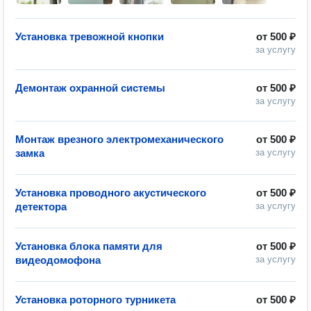
Установка тревожной кнопки
от
500 ₽
за услугу
Демонтаж охранной системы
от
500 ₽
за услугу
Монтаж врезного электромеханического
от
500 ₽
замка
за услугу
Установка проводного акустического
от
500 ₽
детектора
за услугу
Установка блока памяти для
от
500 ₽
видеодомофона
за услугу
Установка роторного турникета
от
500 ₽