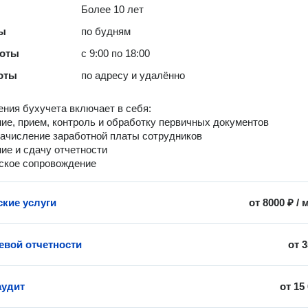
Более 10 лет
ты
по будням
боты
с 9:00 по 18:00
оты
по адресу и удалённо
ения бухучета включает в себя:
ие, прием, контроль и обработку первичных документов
начисление заработной платы сотрудников
ие и сдачу отчетности
ское сопровождение
ские услуги
от
8000 ₽
/
евой отчетности
от
3
аудит
от
15