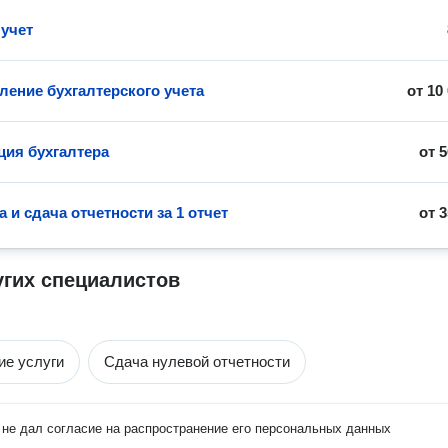
учет
ление бухгалтерского учета
от
10
ция бухгалтера
от
5
 и сдача отчетности за 1 отчет
от
3
угих специалистов
ие услуги
Сдача нулевой отчетности
не дал согласие на распространение его персональных данных