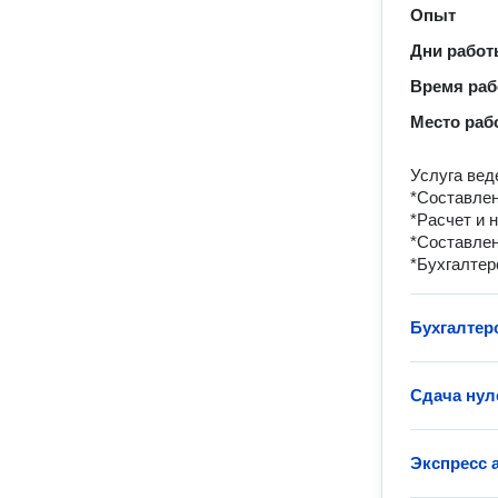
Опыт
Дни рабо
Время ра
Место раб
Услуга вед
*Составлен
*Расчет и 
*Составлен
*Бухгалтер
Бухгалтер
Сдача нул
Экспресс 