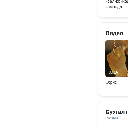
квалификац
команда – 
Видео
00:16
Офис
Бухгал
Разное