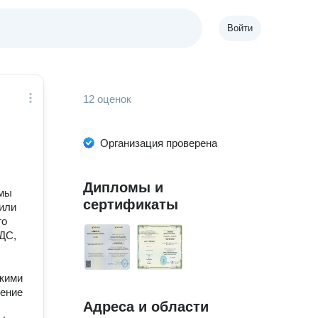
Войти
12 оценок
Организация проверена
Дипломы и
 мы
сертификаты
или
го
НДС,
акими
жение
Адреса и области