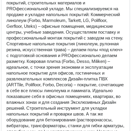
покрытий, строительных материалов и
PROфессиональной укладе. Мы специализируемся на
продаже и укладке напольных покрытий: Коммерческий
линолеум (Forbo, Marmoleum, Tarkett, LG, Polifloor,
Gerfloor, Uteks) – офисные помещения, медицинские
центры, учебные заведения. Осуществляем поставку и
профессиональный монтаж покрытий с заводом на стену.
Спортивные напольные покрытия (линолеум, рулонная
резина, искусственная трава) – делаем полы «под ключ»
с подготовкой основания и PROфессионально делаем
разметку. Ковровая плитка (Forbo, Desso, Miliken) –
идеальное, с точки зрения экономии и эксплуатации
напольное покрытие для офисов, гостиничных и
развлекательных комплексов Дизайн-плитка ПВХ
(ARTTile, Polifloor, Forbo, Decoria) – покрытие, сочетающие
в себе все плюсы линолеума и ламината. Идеально
показавшее себя в офисных помещениях, квартирах, во
влажных зонах и для создания Эксклюзивных Дизайн
решений. Строительный инструмент для укладки
напольных покрытий и проварки швов. А так же
оборудование для бетонирования (растворонасосы,
вибраторы, трансформаторы, станки для гибки арматуры,