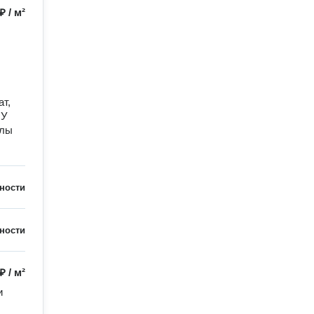
 ₽
/
м²
, 
У 
лы 
ности
ности
 ₽
/
м²
 