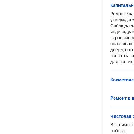
Капитальн
Ремонт ква
утверждаем
Соблюдаем 
индивидуал
черновые м
оплачивают
двери, пото
нас есть п
для наших 
Косметиче
Ремонт в 
Чистовая 
В стоимост
работа. 