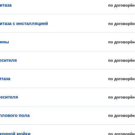
итаза
по договорён
итаза с инсталляцией
по договорён
анны
по договорён
есителя
по договорён
итаза
по договорён
есителя
по договорён
плового пола
по договорён
хонной мойки
по договорён