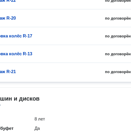
аж R-22
по договорён
аж R-20
по договорён
вка колёс R-17
по договорён
вка колёс R-13
по договорён
аж R-21
по договорён
шин и дисков
о
8 лет
/буфет
Да