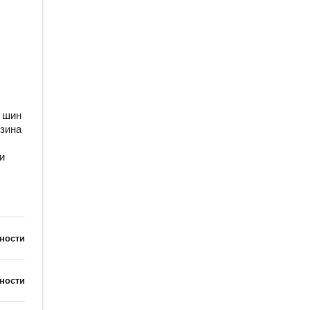
 шин
езина
и
ности
ности