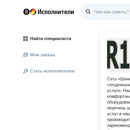
Найти специалиста
Мои заказы
Стать исполнителем
Сеть «Шино
сегодняшни
услуги. На
комфортны
оборудован
перечень 
услуг в на
производит
зарекоменд