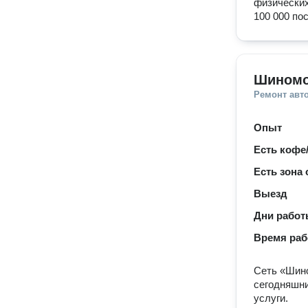
физических
100 000 по
Шиномо
Ремонт авт
Опыт
Есть кофе
Есть зона
Выезд
Дни рабо
Время ра
Сеть «Шино
сегодняшни
услуги.