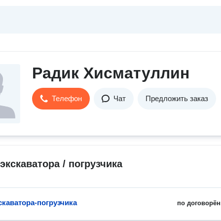
Радик Хисматуллин
Телефон
Чат
Предложить заказ
экскаватора / погрузчика
скаватора-погрузчика
по договорён