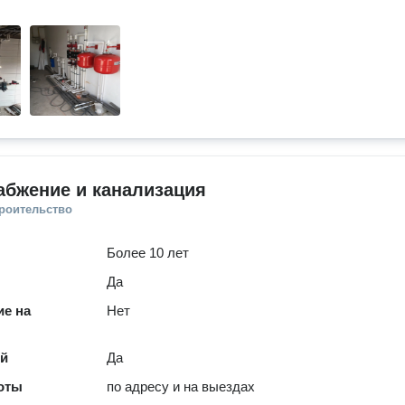
абжение и канализация
троительство
Более 10 лет
Да
е на
Нет
ей
Да
оты
по адресу и на выездах