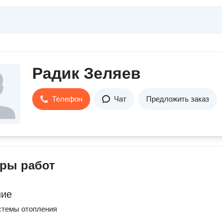
Радик Зеляев
Телефон
Чат
Предложить заказ
ры работ
ние
стемы отопления