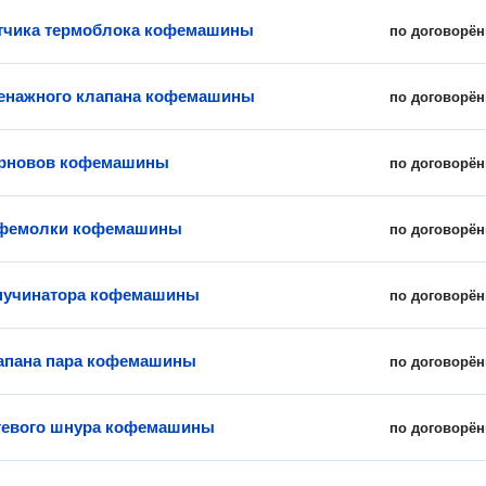
тчика термоблока кофемашины
по договорён
енажного клапана кофемашины
по договорён
ерновов кофемашины
по договорён
офемолки кофемашины
по договорён
пучинатора кофемашины
по договорён
апана пара кофемашины
по договорён
тевого шнура кофемашины
по договорён