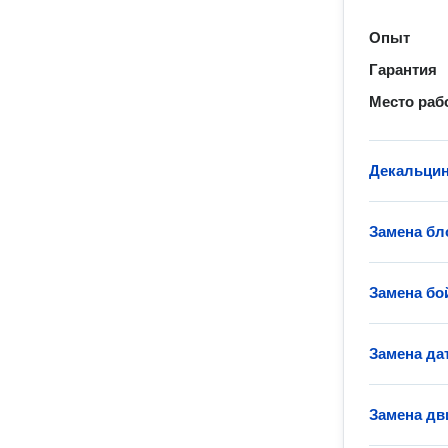
Опыт
Гарантия
Место раб
Декальци
Замена бл
Замена б
Замена д
Замена д