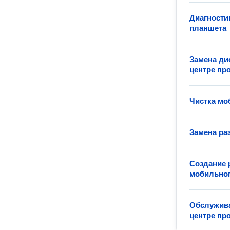
Диагности
планшета
Замена ди
центре пр
Чистка мо
Замена ра
Создание 
мобильног
Обслужива
центре пр