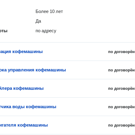
Более 10 лет
Да
оты
по адресу
нация кофемашины
по договорён
ока управления кофемашины
по договорён
ойлера кофемашины
по договорён
атчиĸа воды кофемашины
по договорён
вигателя кофемашины
по договорён