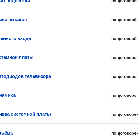
мп подсветки
по договорён
ока питания
по договорён
тенного входа
по договорён
стемной платы
по договорён
етодиодов телевизора
по договорён
намика
по договорён
вка системной платы
по договорён
зъёма
по договорён