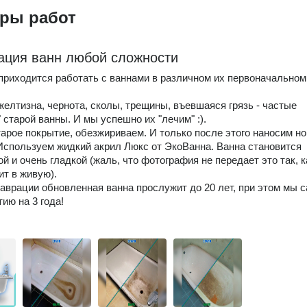
ры работ
ация ванн любой сложности
приходится работать с ваннами в различном их первоначальном
желтизна, чернота, сколы, трещины, въевшаяся грязь - частые
 старой ванны. И мы успешно их "лечим" :).
арое покрытие, обезжириваем. И только после этого наносим н
Используем жидкий акрил Люкс от ЭкоВанна. Ванна становится
й и очень гладкой (жаль, что фотография не передает это так, к
ит в живую).
аврации обновленная ванна прослужит до 20 лет, при этом мы 
ию на 3 года!