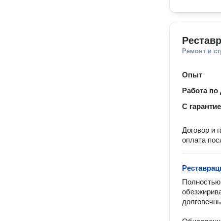
Реставр
Ремонт и с
Опыт
Работа по
С гаранти
Договор и 
оплата пос
Реставрац
Полностью 
обезжирива
долговечны