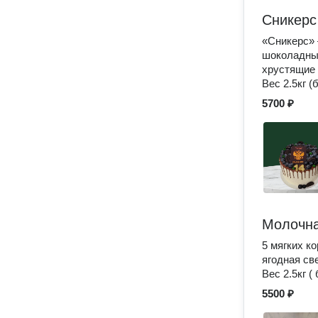
Сникерс
«Сникерс» 
шоколадный
хрустящие 
Вес 2.5кг (
5700 ₽
Молочна
5 мягких к
ягодная св
Вес 2.5кг (
5500 ₽