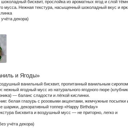
шоколадный бисквит, прослойка из ароматных ягод и слой тёмн
о мусса. Нежная текстура, насыщенный шоколадный вкус и ярк
слинка
 учёта декора)
аниль и Ягоды»
воздушный ванильный бисквит, пропитанный ванильным сиропом
и: нежный ягодный мусс из натурального ягодного пюре (клубник
рника) — баланс сладости и лёгкой кислинки.
ие: белая глазурь с розовыми акцентами, жемчужные посыпки 
 шарики, декоративный топпер «Happy Birthday»
екстура бисквита и воздушный мусс — не приторно, легко и
(без учёта декора)