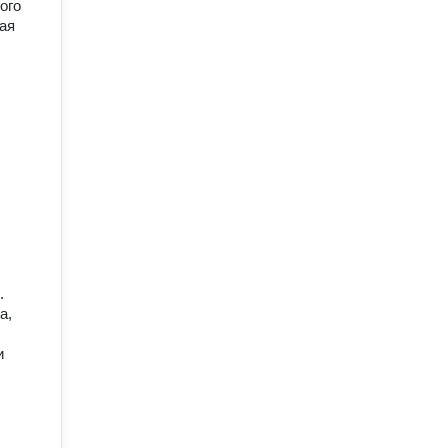
ого
ая
.
а,
и