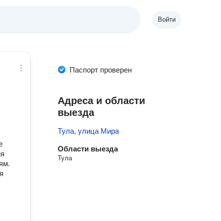
Войти
Паспорт проверен
Адреса и области
выезда
Тула, улица Мира
е
Области выезда
ия
Тула
ям.
я