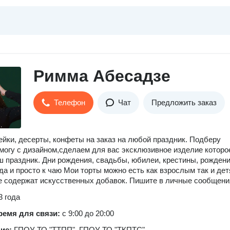
Римма Абесадзе
Телефон
Чат
Предложить заказ
ейки, десерты, конфеты на заказ на любой праздник. Подберу
омогу с дизайном,сделаем для вас эксклюзивное изделие которо
ш праздник. Дни рождения, свадьбы, юбилеи, крестины, рожден
 и просто к чаю ️Мои торты можно есть как взрослым так и дет
е содержат искусственных добавок. Пишите в личные сообщени
3 года
ремя для связи:
с 9:00 до 20:00
ние:
ГПОУ ТО "ТТПП", ГПОУ ТО "ТКПТС"