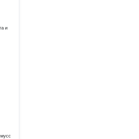
та и
 мусс