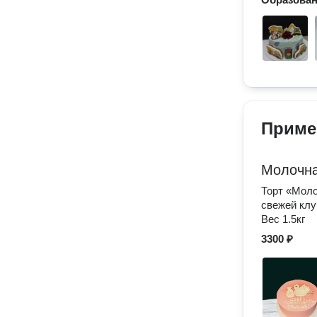
Приме
Молочна
Торт «Моло
свежей клу
Вес 1.5кг
3300 ₽