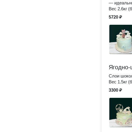
— идеальны
Вес 2.6кг (
5720 ₽
Ягодно-
Слои шокол
Вес 1.5кг (
3300 ₽