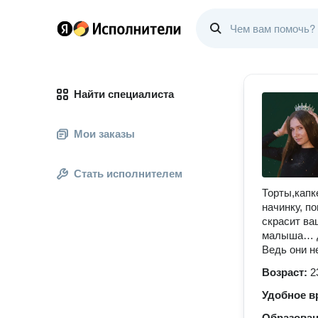
Найти специалиста
Мои заказы
Стать исполнителем
Торты,капк
начинку, п
скрасит ва
малыша… да
Ведь они н
Возраст:
2
Удобное в
Образова