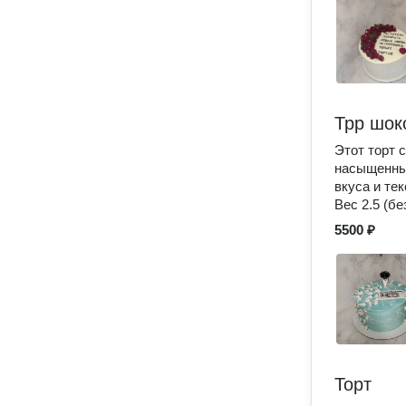
Трр шок
Этот торт 
насыщенный
вкуса и те
Вес 2.5 (бе
5500 ₽
Торт