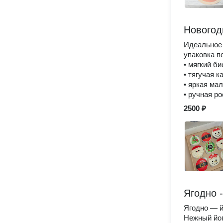
Новогод
Идеальное 
упаковка п
• мягкий би
• тягучая к
• яркая ма
• ручная р
2500 ₽
Ягодно 
Ягодно — й
Нежный йог