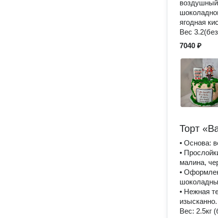
воздушный 
шоколадног
ягодная ки
Вес 3.2(без
7040 ₽
Торт «В
• Основа: 
• Прослойк
малина, че
• Оформлен
шоколадные
• Нежная т
изысканно.
Вес: 2.5кг 