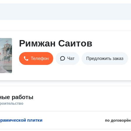
Римжан Саитов
Телефон
Чат
Предложить заказ
ные работы
троительство
ерамической плитки
по договорён