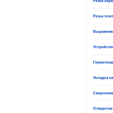
Резка кер
Резка пли
Выравнива
Устройств
Герметиза
Укладка к
Сверление
Отверстие 