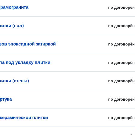
ерамогранита
по договорён
итки (пол)
по договорён
вов эпоксидной затиркой
по договорён
ла под укладку плитки
по договорён
литки (стены)
по договорён
ртука
по договорён
керамической плитки
по договорён