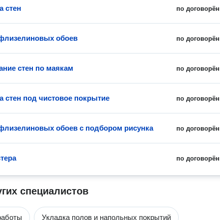
а стен
по договорён
флизелиновых обоев
по договорён
ние стен по маякам
по договорён
а стен под чистовое покрытие
по договорён
флизелиновых обоев с подбором рисунка
по договорён
тера
по договорён
угих специалистов
работы
Укладка полов и напольных покрытий