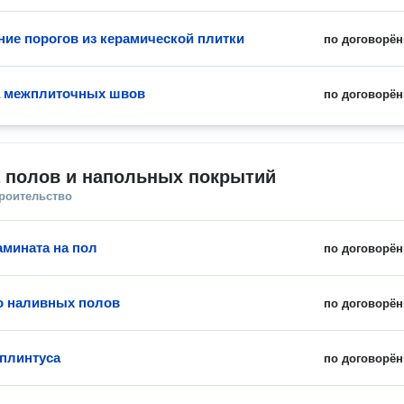
ние порогов из керамической плитки
по договорён
а межплиточных швов
по договорён
а полов и напольных покрытий
троительство
амината на пол
по договорён
о наливных полов
по договорён
 плинтуса
по договорён