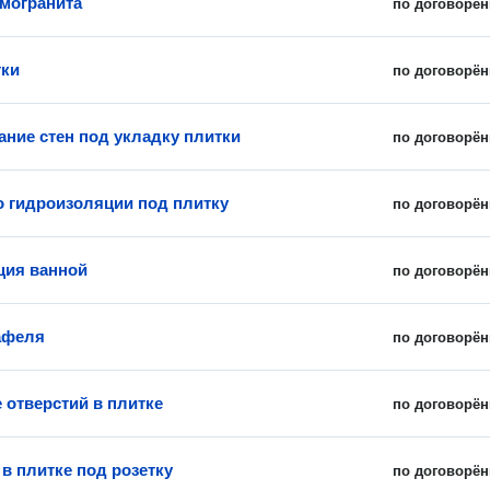
амогранита
по договорён
тки
по договорён
ние стен под укладку плитки
по договорён
о гидроизоляции под плитку
по договорён
ция ванной
по договорён
афеля
по договорён
 отверстий в плитке
по договорён
в плитке под розетку
по договорён