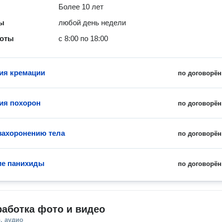
Более 10 лет
ты
любой день недели
боты
с 8:00 по 18:00
ия кремации
по договорён
ия похорон
по договорён
 захоронению тела
по договорён
ие панихиды
по договорён
аботка фото и видео
, аудио