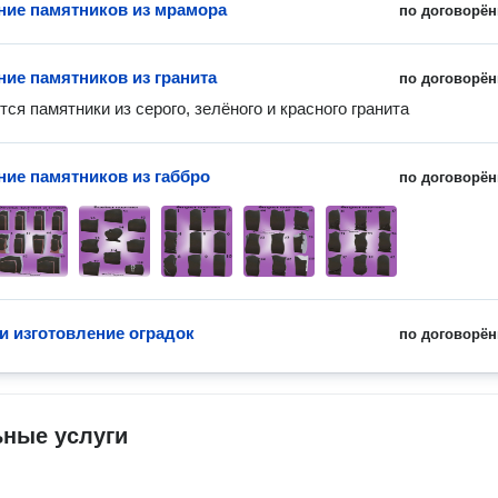
ние памятников из мрамора
по договорён
ние памятников из гранита
по договорён
ся памятники из серого, зелёного и красного гранита 
ние памятников из габбро
по договорён
 и изготовление оградок
по договорён
ьные услуги