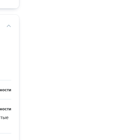
ности
ности
тые 