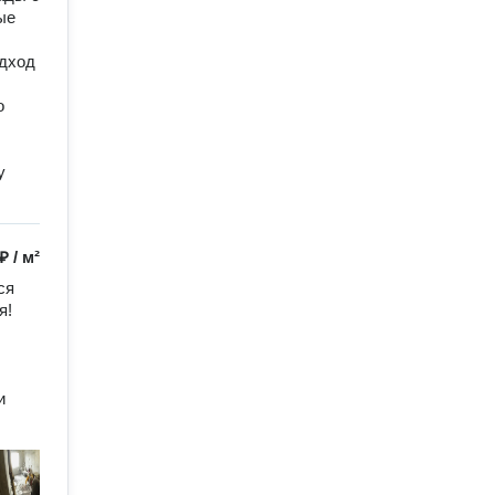
ые
одход
о
у
 ₽
/
м²
я 
! 
 