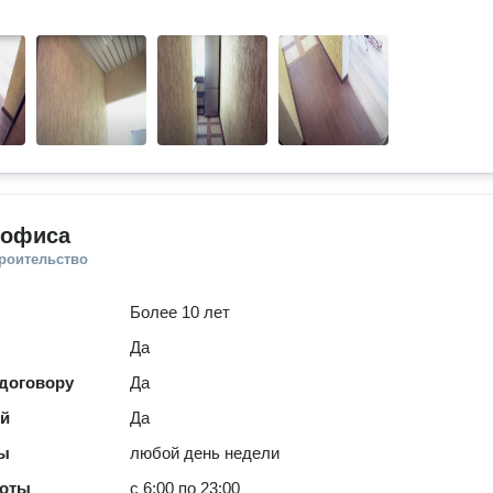
 офиса
троительство
Более 10 лет
Да
 договору
Да
ей
Да
ты
любой день недели
боты
с 6:00 по 23:00