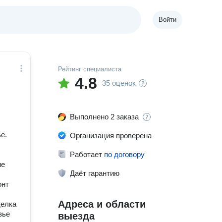
Войти
Рейтинг специалиста
4.8
35 оценок
Выполнено 2 заказа
е.
Организация проверена
Работает
по договору
ие
Даёт гарантию
онт
Адреса и области
делка
вье
выезда