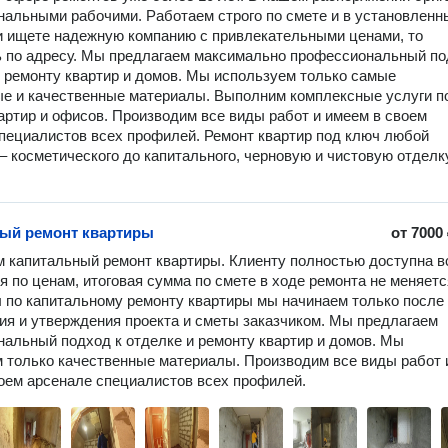
альными рабочими. Работаем строго по смете и в установленн
и ищете надежную компанию с привлекательными ценами, то
 по адресу. Мы предлагаем максимально профессиональный п
и ремонту квартир и домов. Мы используем только самые
е и качественные материалы. Выполним комплексные услуги п
артир и офисов. Производим все виды работ и имеем в своем
пециалистов всех профилей. Ремонт квартир под ключ любой
– косметического до капитального, черновую и чистовую отделк
ый ремонт квартиры
от
7000
 капитальный ремонт квартиры. Клиенту полностью доступна вс
 по ценам, итоговая сумма по смете в ходе ремонта не меняется
 по капитальному ремонту квартиры мы начинаем только после 
ия и утверждения проекта и сметы заказчиком. Мы предлагаем 
альный подход к отделке и ремонту квартир и домов. Мы 
 только качественные материалы. Производим все виды работ и
оем арсенале специалистов всех профилей.