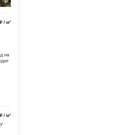
 ₽
/
м²
 на 
дит 
 ₽
/
м²
у 