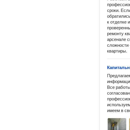
профессион
сроки. Есл
обратились
к отделке 
проверенны
ремонту кв
арсенале с
сложности 
квартиры.
Капитальн
Предлагаем
информация
Все работы
согласован
профессион
используем
имеем в св