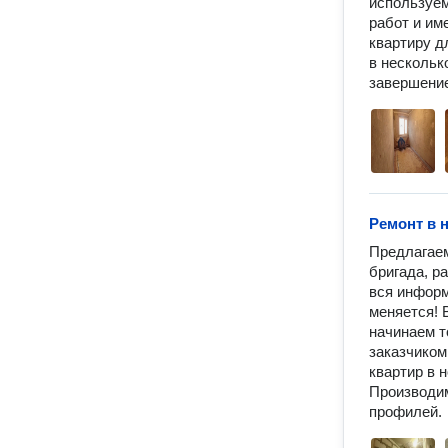
используем
работ и им
квартиру д
в несколько
завершение
Ремонт в 
Предлагаем
бригада, р
вся информ
меняется! 
начинаем т
заказчиком
квартир в 
Производим
профилей.