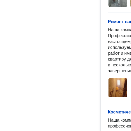
Ремонт ва
Наша компа
Профессион
настоящему
используем
работ и им
квартиру д
в несколько
завершение
Косметиче
Наша компа
профессион