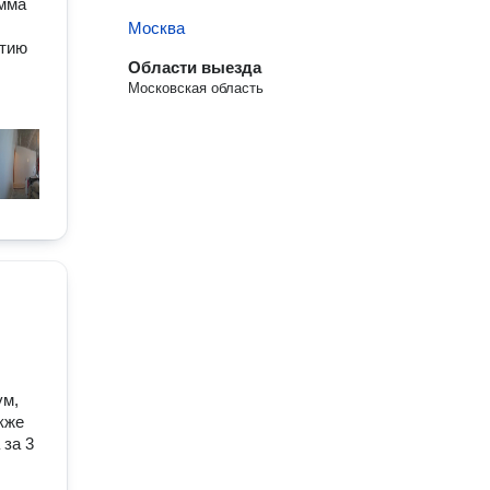
умма
Москва
нтию
Области выезда
Московская область
ум,
кже
 за 3