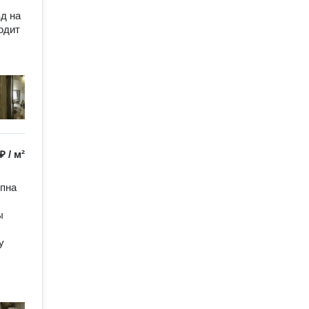
 на 
дит 
 ₽
/
м²
пна 
 
 