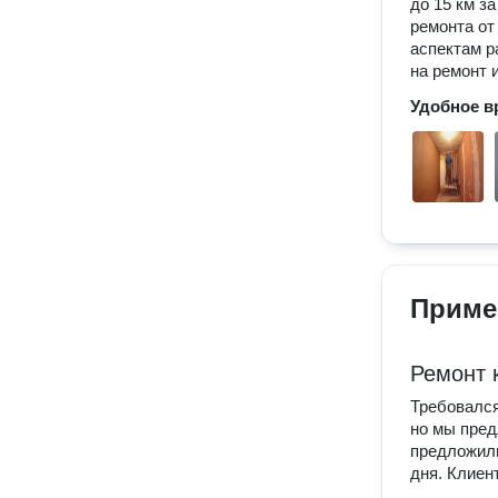
до 15 км з
ремонта от
аспектам р
на ремонт 
Удобное в
Приме
Ремонт 
Требовался
но мы пред
предложили
дня. Клиен