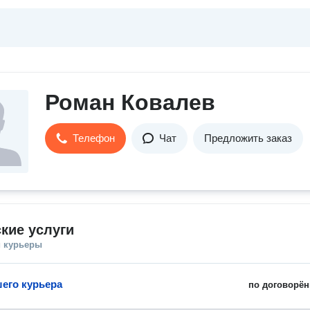
Роман Ковалев
Телефон
Чат
Предложить заказ
кие услуги
и курьеры
шего курьера
по договорён