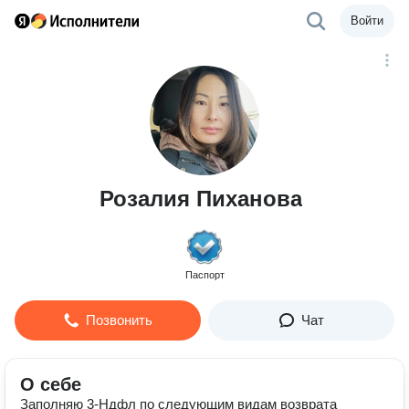
Войти
Розалия Пиханова
Паспорт
Позвонить
Чат
О себе
Зaполняю 3-Ндфл по cледующим видaм возврата