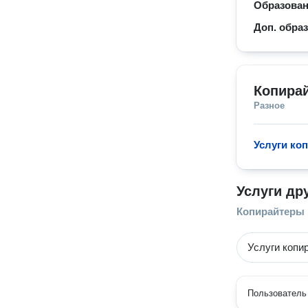
Образова
Доп. обра
Копира
Разное
Услуги ко
Услуги др
Копирайтеры
Услуги копи
Пользователь 