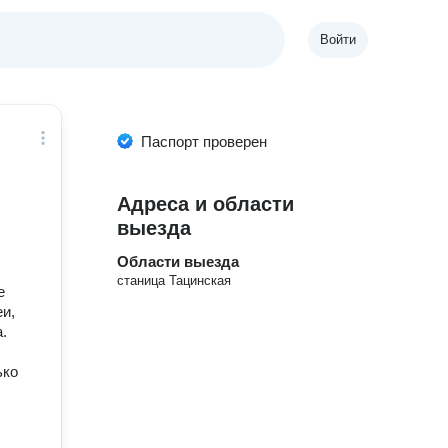
Войти
Паспорт проверен
Адреса и области
выезда
Области выезда
станица Тацинская
е
и,
.
ько