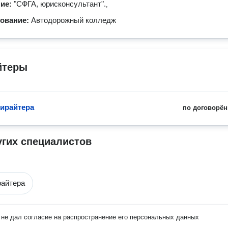
ние:
"СФГА, юрисконсультант".
,
зование:
Автодорожный колледж
йтеры
пирайтера
по договорён
угих специалистов
райтера
не дал согласие на распространение его персональных данных