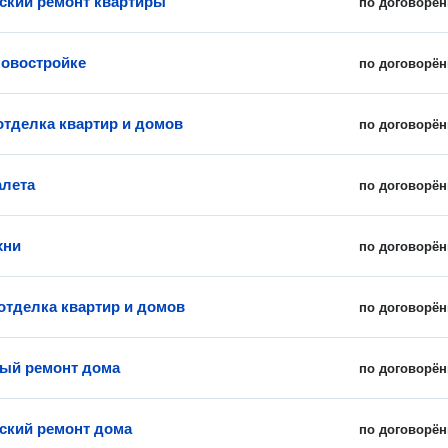
ский ремонт квартиры
по договорён
новостройке
по договорён
отделка квартир и домов
по договорён
алета
по договорён
хни
по договорён
отделка квартир и домов
по договорён
ый ремонт дома
по договорён
ский ремонт дома
по договорён