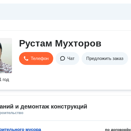
Рустам Мухторов
Телефон
Чат
Предложить заказ
1 год
аний и демонтаж конструкций
троительство
оительного мусора
по договорён