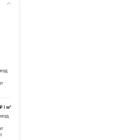
ыeзд
pт
 ₽
/
м²
eзд 
т 
 