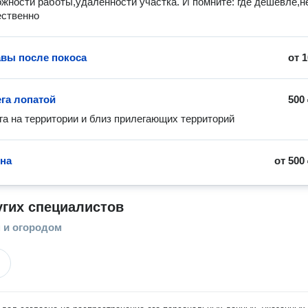
жноcти paботы,удаленности участка. И помните: где дешевле,не
ественно
авы после покоса
от
1
ега лопатой
500
га на территории и близ прилегающих территорий 
она
от
500
угих специалистов
м и огородом