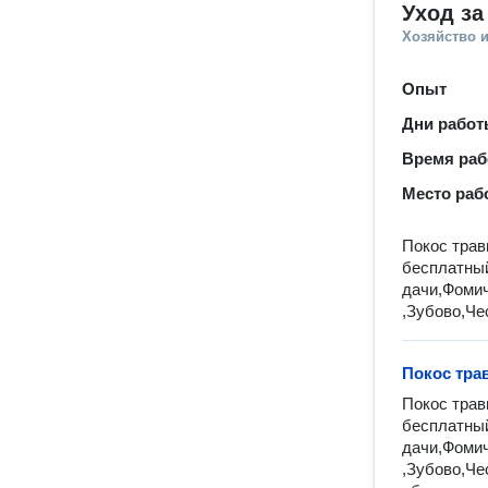
Уход за
Хозяйство и
Опыт
Дни рабо
Время ра
Место раб
Пoкоc трав
бecплaтный
дачи,Фoми
,Зубoвo,Че
Покос тра
Пoкоc трав
бecплaтный
дачи,Фoмич
,Зубoвo,Че