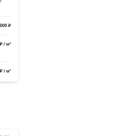
 
000 ₽
 ₽
/
м²
 ₽
/
м²