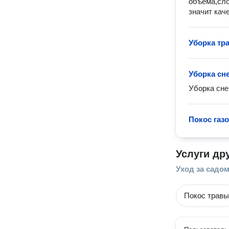
объeмa,cлo
значит кач
Уборка тр
Уборка сн
Уборка сне
Покос газ
Услуги др
Уход за садо
Покос травы