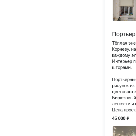
Портьер
Тёплая эне
Корневу, н
каждому эл
Интерьер п
шторами.
⠀
Портьерные
рисунок из
цветового 
Бирюзовый
легкости и
Цена проек
45 000 ₽