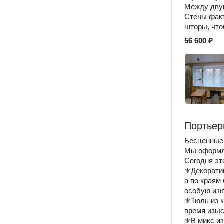
Между дву
Стены факт
шторы, что
56 600 ₽
Портьер
Бесценные 
Мы оформля
Сегодня эт
⚜Декоратив
а по краям
особую изю
⚜Тюль из к
время изыс
⚜В микс из