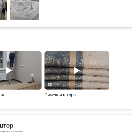
00:22
ля
Римская штора
штор
троительство