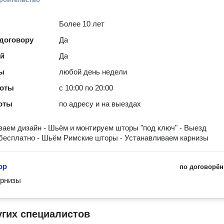
Более 10 лет
 договору
Да
ей
Да
ты
любой день недели
боты
с 10:00 по 20:00
оты
по адресу и на выездах
аем дизайн - Шьём и монтируем шторы "под ключ" - Выезд
бесплатно - Шьём Римские шторы - Устанавливаем карнизы
ор
по договорён
арнизы
угих специалистов