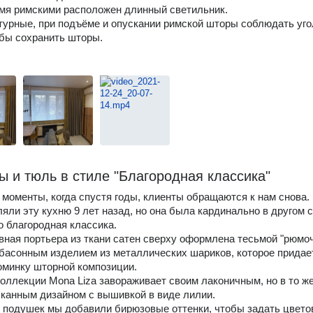
мя римскими расположен длинный светильник.
урные, при подъёме и опускании римской шторы соблюдать уго
бы сохранить шторы.
ы и тюль в стиле "Благородная классика"
моменты, когда спустя годы, клиенты обращаются к нам снова.
ли эту кухню 9 лет назад, но она была кардинально в другом с
о благородная классика.
ная портьера из ткани сатен сверху оформлена тесьмой "рюмоч
 басонным изделием из металлических шариков, которое придае
минку шторной композиции.
оллекции Mona Liza завораживает своим лаконичным, но в то ж
канным дизайном с вышивкой в виде лилии.
 подушек мы добавили бирюзовые оттенки, чтобы задать цвето