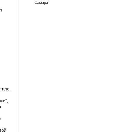
Самара
л
тиле.
ки",
т
е
вой