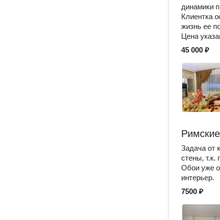
динамики п
Клиентка о
жизнь ее п
Цена указа
45 000 ₽
Римские
Задача от 
стены, т.к.
Обои уже о
интерьер.
7500 ₽