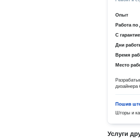
Опыт
Работа по
С гаранти
Дни рабо
Время ра
Место раб
Разрабатыв
дизайнера 
Пошив шт
Шторы и к
Услуги др