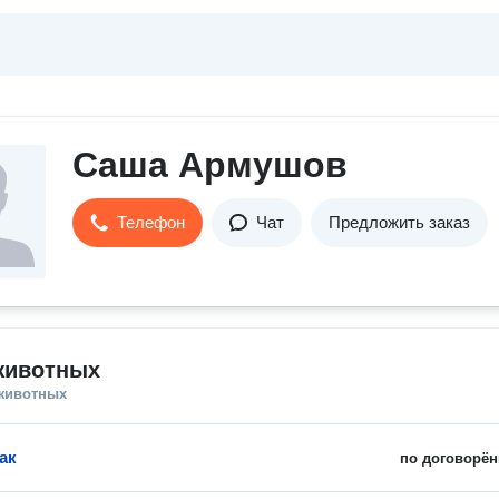
Саша Армушов
Телефон
Чат
Предложить заказ
животных
 животных
ак
по договорён