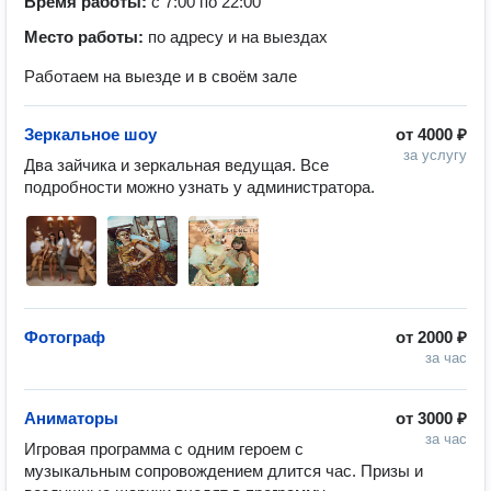
Время работы:
с 7:00 по 22:00
Место работы:
по адресу и на выездах
Работаем на выезде и в своём зале
Зеркальное шоу
от
4000 ₽
за услугу
Два зайчика и зеркальная ведущая. Все 
подробности можно узнать у администратора. 
Фотограф
от
2000 ₽
за час
Аниматоры
от
3000 ₽
за час
Игровая программа с одним героем с 
музыкальным сопровождением длится час. Призы и 