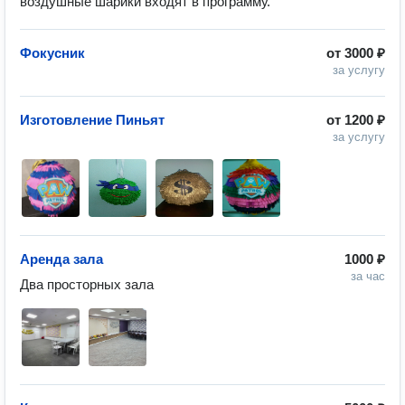
воздушные шарики входят в программу.
Фокусник
от
3000 ₽
за услугу
Изготовление Пиньят
от
1200 ₽
за услугу
Аренда зала
1000 ₽
за час
Два просторных зала