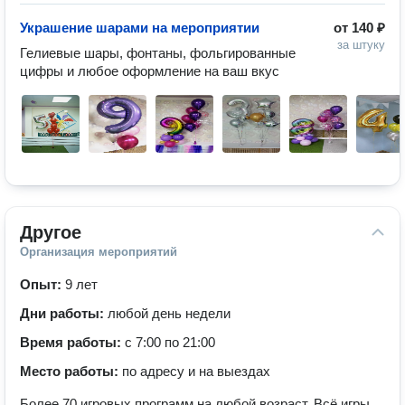
Украшение шарами на мероприятии
от
140 ₽
за штуку
Гелиевые шары, фонтаны, фольгированные 
цифры и любое оформление на ваш вкус 
Другое
Организация мероприятий
Опыт:
9 лет
Дни работы:
любой день недели
Время работы:
с 7:00 по 21:00
Место работы:
по адресу и на выездах
Более 70 игровых программ на любой возраст. Всё игры