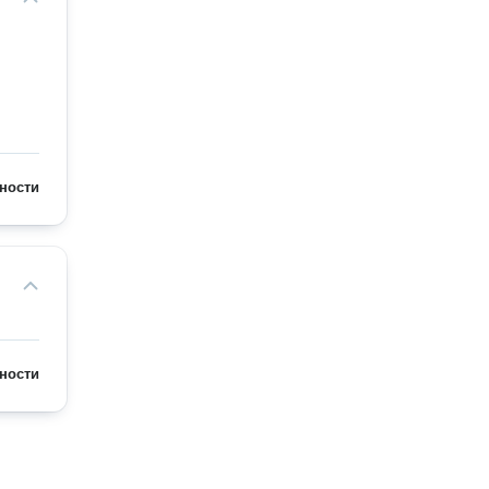
ности
ности