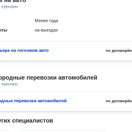
 на авто
и курьеры
Менее года
оты
на выездах
ьера на легковом авто
по договорён
ородные перевозки автомобилей
и курьеры
дные перевозки автомобилей
по договорён
угих специалистов