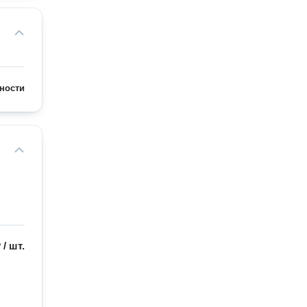
ности
₽
/
шт.