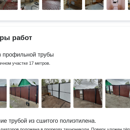
ры работ
з профильной трубы
ачном участке 17 метров.
ие трубой из сшитого полиэтилена.
диаторов положена в прорезях технониколи. Поверх уложен тё