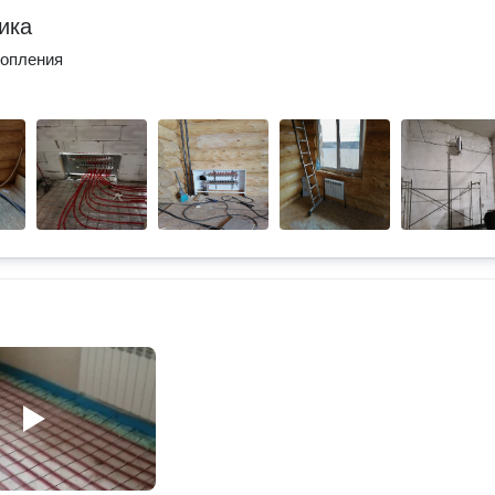
ика
топления