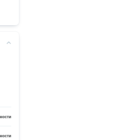
ности
ности