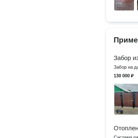
Приме
Забор и
Забор на д
130 000 ₽
Отоплен
Система ра