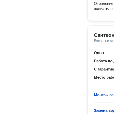
Отопление 
полиэтилен
Сантехн
Ремонт и с
Опыт
Работа по
С гаранти
Место раб
Монтаж са
Замена во