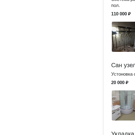
пол.
110 000 ₽
Сан узе
Устоновка 
20 000 ₽
Укладка