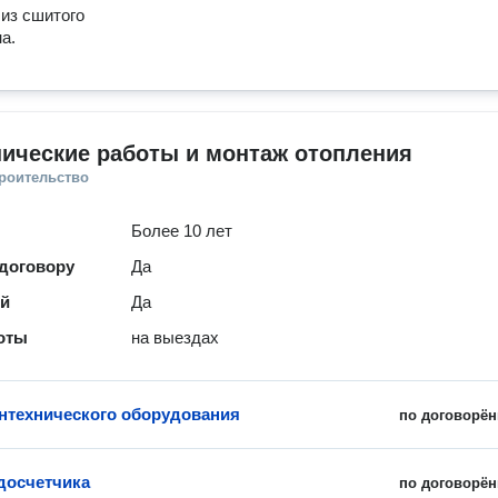
из сшитого
а.
ические работы и монтаж отопления
троительство
Более 10 лет
 договору
Да
ей
Да
оты
на выездах
нтехнического оборудования
по договорён
досчетчика
по договорён