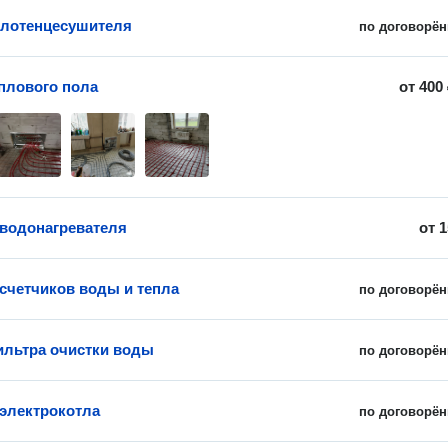
олотенцесушителя
по договорён
плового пола
от
400
 водонагревателя
от
1
счетчиков воды и тепла
по договорён
льтра очистки воды
по договорён
 электрокотла
по договорён