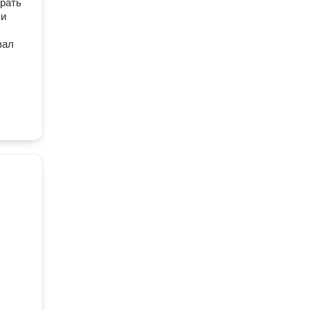
рать
 и
вал