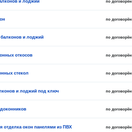
алконов и лоджий
по договорён
он
по договорён
 балконов и лоджий
по договорён
онных откосов
по договорён
онных стекол
по договорён
лконов и лоджий под ключ
по договорён
одоконников
по договорён
я отделка окон панелями из ПВХ
по договорён