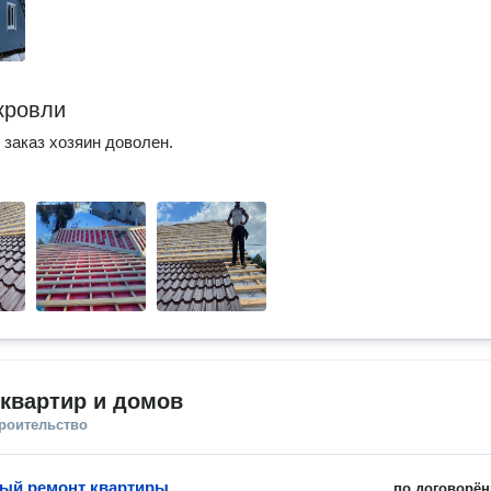
кровли
заказ хозяин доволен.
квартир и домов
троительство
ый ремонт квартиры
по договорён