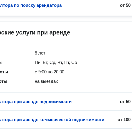
элтора по поиску арендатора
от
50
ские услуги при аренде
8 лет
ты
Пн, Вт, Ср, Чт, Пт, Сб
боты
с 9:00 по 20:00
оты
на выездах
элтора при аренде недвижимости
от
50
элтора при аренде коммерческой недвижимости
от
100