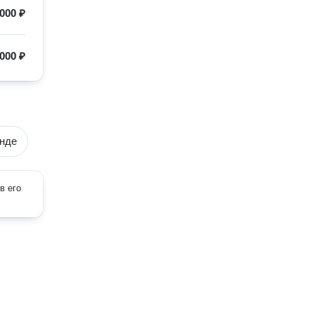
 000 ₽
 000 ₽
енде
в его