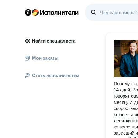
Найти специалиста
Мои заказы
Стать исполнителем
Почему сто
14 дней, В
говорят сам
месяц. И д
скоростных
клюнет. а 
десятки по
конкуренци
зависший и