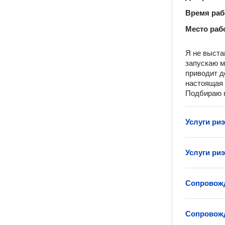
Время ра
Место раб
Я не выста
запускаю м
приводит д
настоящая 
Подбираю н
Услуги ри
Услуги ри
Сопровожд
Сопровожд