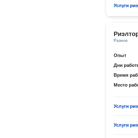
Услуги ри
Риэлтор
Разное
Опыт
Дни рабо
Время ра
Место раб
Услуги ри
Услуги ри