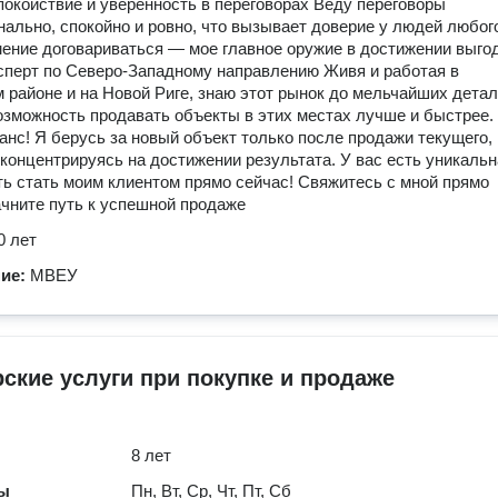
покойствие и уверенность в переговорах Веду переговоры
ально, спокойно и ровно, что вызывает доверие у людей любог
мение договариваться — мое главное оружие в достижении выго
сперт по Северо-Западному направлению Живя и работая в
 районе и на Новой Риге, знаю этот рынок до мельчайших детал
озможность продавать объекты в этих местах лучше и быстрее.
анс! Я берусь за новый объект только после продажи текущего,
концентрируясь на достижении результата. У вас есть уникальн
ь стать моим клиентом прямо сейчас! Свяжитесь с мной прямо
ачните путь к успешной продаже
0 лет
ние:
МВЕУ
ские услуги при покупке и продаже
8 лет
ты
Пн, Вт, Ср, Чт, Пт, Сб