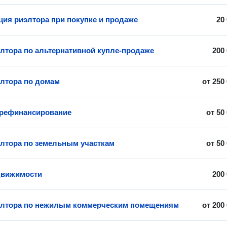
ция риэлтора при покупке и продаже
20
элтора по альтернативной купле-продаже
200
элтора по домам
от
250
 рефинансирование
от
50
элтора по земельным участкам
от
50
движимости
200
элтора по нежилым коммерческим помещениям
от
200