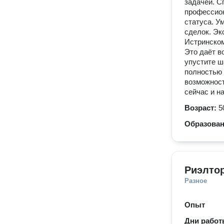
задачей. С
профессион
статуса. У
сделок. Эк
Истринском
Это даёт в
упустите ш
полностью 
возможност
сейчас и н
Возраст:
5
Образова
Риэлтор
Разное
Опыт
Дни рабо