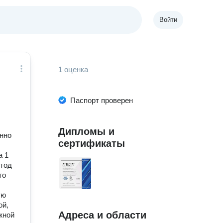
Войти
1 оценка
Паспорт проверен
Дипломы и
енно
сертификаты
а 1
етод
то
ую
ой,
Адреса и области
жной