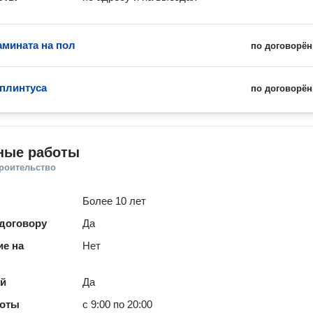
амината на пол
по договорён
 плинтуса
по договорён
ные работы
троительство
Более 10 лет
 договору
Да
е на
Нет
ей
Да
боты
с 9:00 по 20:00