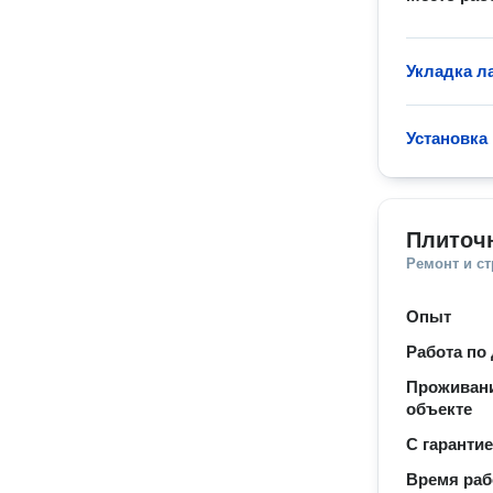
Укладка л
Установка
Плиточ
Ремонт и с
Опыт
Работа по
Проживани
объекте
С гаранти
Время ра