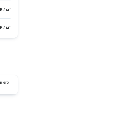
 ₽
/
м²
 ₽
/
м²
в его