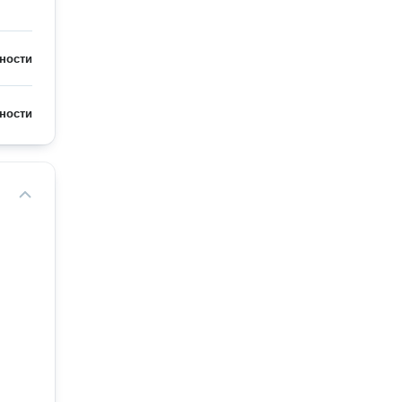
ности
ности