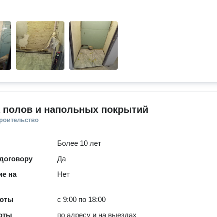
а полов и напольных покрытий
троительство
Более 10 лет
 договору
Да
е на
Нет
боты
с 9:00 по 18:00
оты
по адресу и на выездах