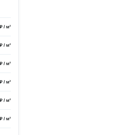
 ₽
/
м²
 ₽
/
м²
 ₽
/
м²
 ₽
/
м²
 ₽
/
м²
 ₽
/
м²