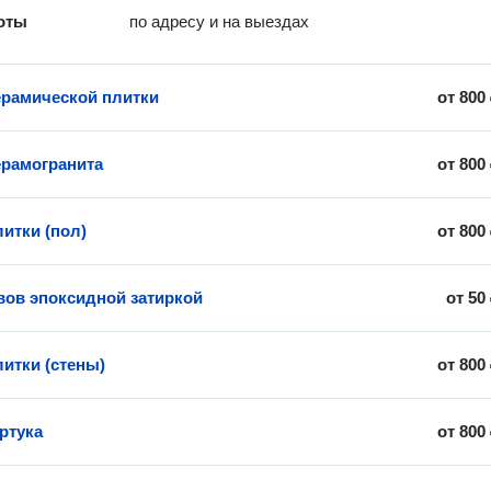
оты
по адресу и на выездах
ерамической плитки
от
800
ерамогранита
от
800
итки (пол)
от
800
вов эпоксидной затиркой
от
50
литки (стены)
от
800
ртука
от
800