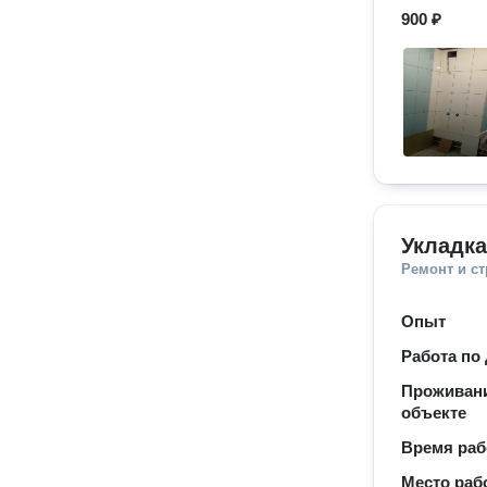
900 ₽
Укладк
Ремонт и с
Опыт
Работа по
Проживани
объекте
Время ра
Место раб