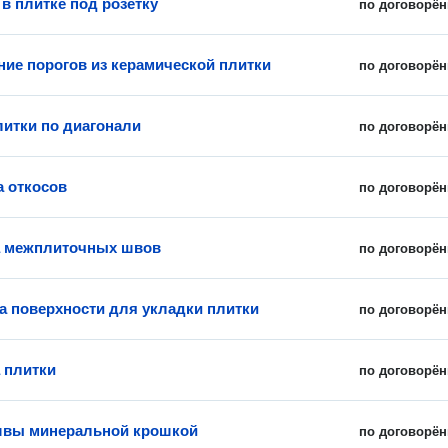
в плитке под розетку
по договорён
ние порогов из керамической плитки
по договорён
литки по диагонали
по договорён
 откосов
по договорён
а межплиточных швов
по договорён
а поверхности для укладки плитки
по договорён
 плитки
по договорён
швы минеральной крошкой
по договорён