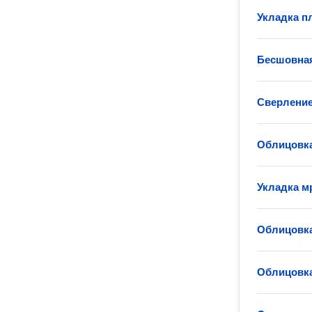
Укладка п
Бесшовная
Сверление
Облицовка
Укладка м
Облицовк
Облицовк