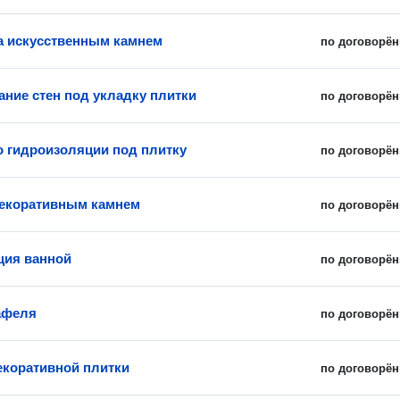
 искусственным камнем
по договорён
ние стен под укладку плитки
по договорён
о гидроизоляции под плитку
по договорён
екоративным камнем
по договорён
ция ванной
по договорён
афеля
по договорён
екоративной плитки
по договорён