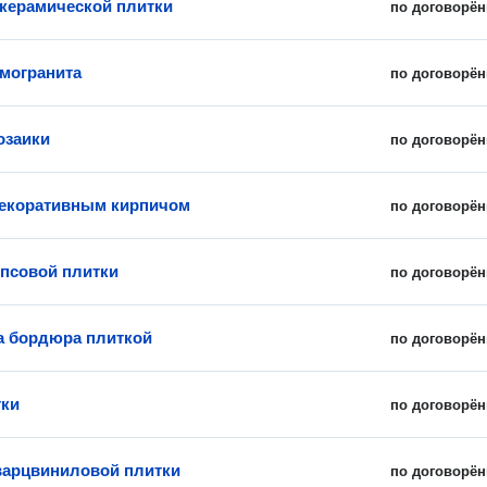
керамической плитки
по договорён
амогранита
по договорён
озаики
по договорён
екоративным кирпичом
по договорён
ипсовой плитки
по договорён
 бордюра плиткой
по договорён
тки
по договорён
варцвиниловой плитки
по договорён