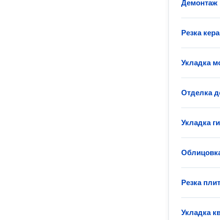
Демонтаж 
Резка кер
Укладка м
Отделка д
Укладка г
Облицовка
Резка пли
Укладка к