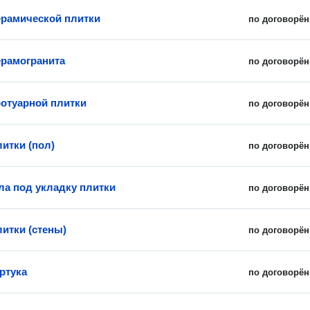
ерамической плитки
по договорён
ерамогранита
по договорён
ротуарной плитки
по договорён
итки (пол)
по договорён
ла под укладку плитки
по договорён
литки (стены)
по договорён
ртука
по договорён