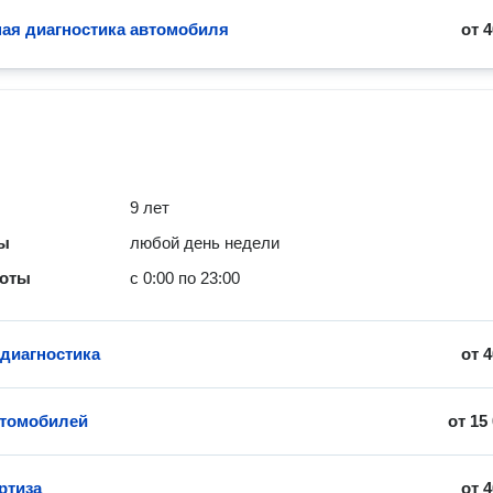
ая диагностика автомобиля
от
4
9 лет
ты
любой день недели
боты
с 0:00 по 23:00
диагностика
от
4
втомобилей
от
15
ртиза
от
4