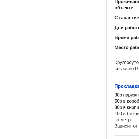
Проживани
объекте
С гаранти
Дни рабо
Время ра
Место раб
Круглосуто
согласно Г
Прокладка
30р наружн
50р в короб
80р в кирпи
150 в бетон
за метр

Зависит от