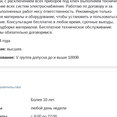
и, с расключением всех приборов под ключ Выполняем техниче
ие всех систем электроснабжения. Работаю по договору и за
ыполненных работ несу ответственность. Рекомендую только
е материалы и оборудование, чтобы установить и пользоваться
ие. Консультация бесплатно в любое время, срочные выезды,
одборке материалов. Бесплатное техническое обслуживание.
мы обязательно договоримся.
4 года
ние:
высшее
,
зование:
V группа допуска до и выше 1000В
троительство
Более 10 лет
ты
любой день недели
боты
с 8:00 по 22:00