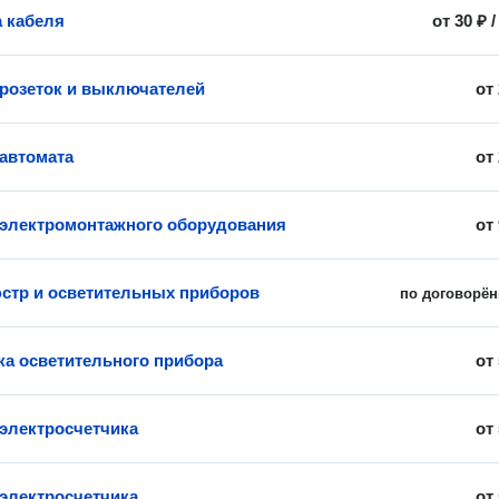
 кабеля
от
30 ₽
 розеток и выключателей
от
 автомата
от
 электромонтажного оборудования
от
стр и осветительных приборов
по договорён
ка осветительного прибора
от
 электросчетчика
от
 электросчетчика
от