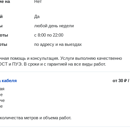
е на
Нет
ей
Да
ты
любой день недели
боты
с 8:00 по 22:00
оты
по адресу и на выездах
чная помощь и консультация. Услуги выполняю качественно
ОСТ и ПУЭ. В сроки и с гарантией на все виды работ.
 кабеля
от
30 ₽
ая

е

че

е

 количества метров и объема работ.