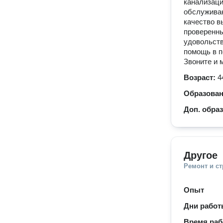
канализаци
обслуживан
качество в
проверенны
удовольств
помощь в п
Звоните и 
Возраст:
4
Образова
Доп. обра
Другое
Ремонт и с
Опыт
Дни рабо
Время ра