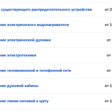
 существующего распределительного устройства
от
2
ие электрического водонагревателя
от
1
ие электрической духовки
от
ие электротехники
от
ие телевизионной и телефонной сети
от
ние душевой кабины
от
1
ие линии силовой к щиту
от
1