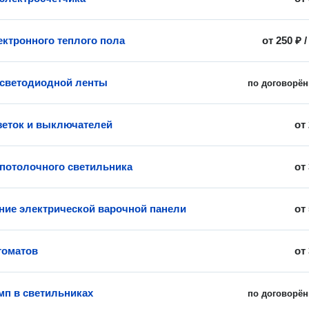
ектронного теплого пола
от
250 ₽
 светодиодной ленты
по договорён
зеток и выключателей
от
 потолочного светильника
от
ие электрической варочной панели
от
томатов
от
мп в светильниках
по договорён