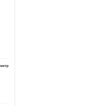
/
метр