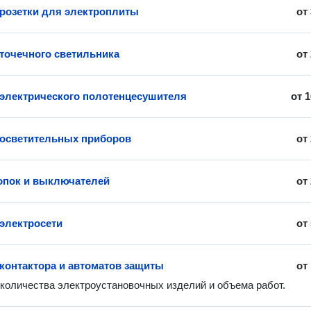
 розетки для электроплиты
от
 точечного светильника
от
 электрического полотенцесушителя
от
1
 осветительных приборов
от
опок и выключателей
от
электросети
от
 контактора и автоматов защиты
от
 количества электроустановочных изделий и объема работ.