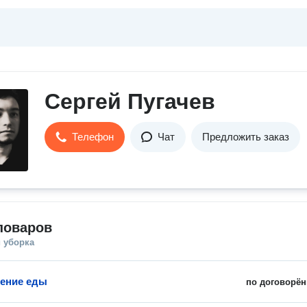
Сергей Пугачев
Телефон
Чат
Предложить заказ
поваров
 уборка
ение еды
по договорён