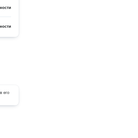
ности
ности
в его