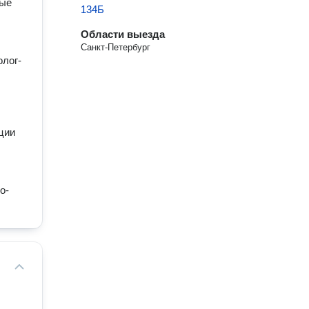
ные
134Б
Области выезда
Санкт-Петербург
лог-
ции
о-