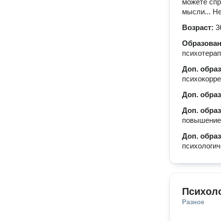
можете спр
мысли... Н
Возраст:
3
Образова
психотерап
Доп. обра
психокорре
Доп. обра
Доп. обра
повышение
Доп. обра
психологич
Психол
Разное