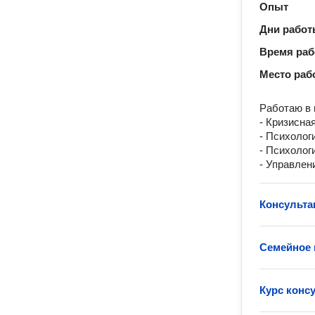
Опыт
Дни рабо
Время ра
Место раб
Работаю в 
- Кризисна
- Психолог
- Психолог
- Управлен
Консульта
Семейное 
Курс консу