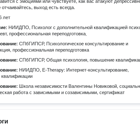
авится с эмоциями или чувствуете, как вас атакуют депрессив
е отчаивайтесь, выход есть всегда.
6 лет
ние:
НИИДПО, Психолог с дополнительной квалификацией психо
евт, профессиональная переподготовка
,
зование:
СПбГИПСР, Психологическое консультирование и
кция, профессиональная переподготовка
зование:
СПбГИПСР, Общая психология, повышение квалифика
зование:
НИИДПО, E-Therapy: Интернет-консультирование,
 квалификации
зование:
Школа независимости Валентины Новиковой, социальн
еская работа с зависимыми и созависимыми, сертификат
оги