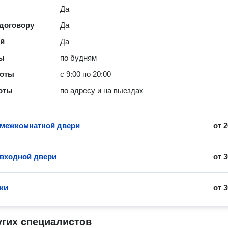
Да
 договору
Да
ей
Да
ты
по будням
боты
с 9:00 по 20:00
оты
по адресу и на выездах
 межкомнатной двери
от
2
 входной двери
от
3
ки
от
3
угих специалистов