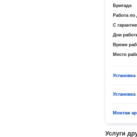
Бригада
Работа по
С гаранти
Дни рабо
Время ра
Место раб
Установка
Установка
Монтаж ар
Услуги др