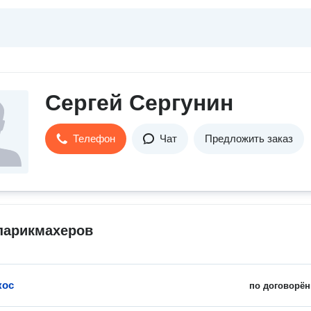
Сергей Сергунин
Телефон
Чат
Предложить заказ
парикмахеров
кос
по договорён