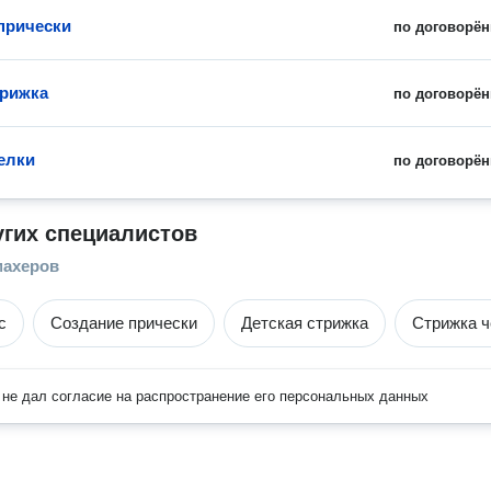
прически
по договорён
трижка
по договорён
елки
по договорён
угих специалистов
махеров
с
Создание прически
Детская стрижка
Стрижка ч
не дал согласие на распространение его персональных данных