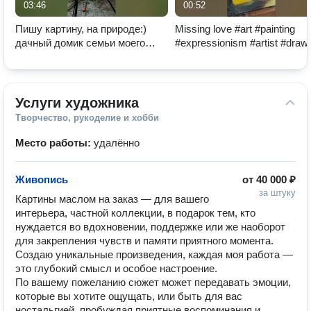
03:46
00:52
Пишу картину, на природе:)
Missing love #art #painting
дачный домик семьи моего
#expressionism #artist #draw
друга, на память о встрече и
#love #regret
празднике #art #oil
Услуги художника
Творчество, рукоделие и хобби
Место работы:
удалённо
Живопись
от
40 000 ₽
за штуку
Картины маслом на заказ — для вашего 
интерьера, частной коллекции, в подарок тем, кто 
нуждается во вдохновении, поддержке или же наоборот 
для закрепления чувств и памяти приятного момента.

Создаю уникальные произведения, каждая моя работа — 
это глубокий смысл и особое настроение.

По вашему пожеланию сюжет может передавать эмоции, 
которые вы хотите ощущать, или быть для вас 
ностальгией, пробуждая приятные воспоминания и 