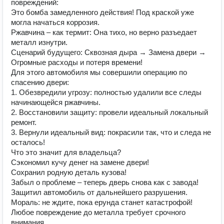
повреждений:
Это бомба замедленного действия! Под краской уже
могла начаться коррозия.
Ржавчина – как термит: Она тихо, но верно разъедает
металл изнутри.
Сценарий будущего: Сквозная дыра → Замена двери →
Огромные расходы и потеря времени!
Для этого автомобиля мы совершили операцию по
спасению двери:
1. Обезвредили угрозу: полностью удалили все следы
начинающейся ржавчины.
2. Восстановили защиту: провели идеальный локальный
ремонт.
3. Вернули идеальный вид: покрасили так, что и следа не
осталось!
Что это значит для владельца?
Сэкономил кучу денег на замене двери!
Сохранил родную деталь кузова!
Забыл о проблеме – теперь дверь снова как с завода!
Защитил автомобиль от дальнейшего разрушения.
Мораль: не ждите, пока ерунда станет катастрофой!
Любое повреждение до металла требует срочного
внимания.