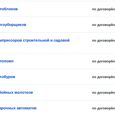
тоблоков
по договорён
егоуборщиков
по договорён
мпрессоров строительной и садовой
по договорён
отопомп
по договорён
тобуров
по договорён
бойных молотков
по договорён
арочных автоматов
по договорён