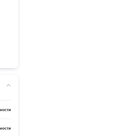
ности
ности