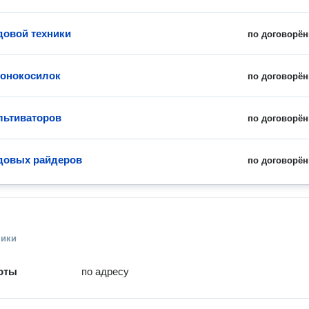
довой техники
по договорён
зонокосилок
по договорён
льтиваторов
по договорён
довых райдеров
по договорён
ники
оты
по адресу