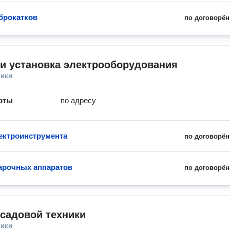
брокатков
по договорён
и установка электрооборудования
ники
оты
по адресу
ектроинструмента
по договорён
арочных аппаратов
по договорён
садовой техники
ники