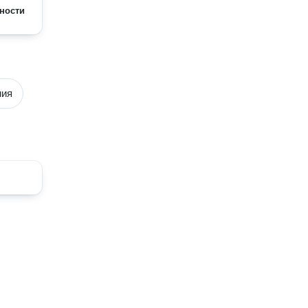
ности
ния