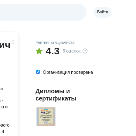
Войти
ич
Рейтинг специалиста
4.3
6 оценок
Организация проверена
 и
Дипломы и
сертификаты
ие
ов и
ового
 и