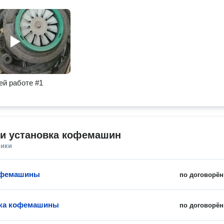
ей работе #1
 и установка кофемашин
ники
офемашины
по договорён
ика кофемашины
по договорён