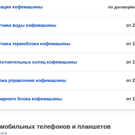
нация кофемашины
по договорён
атчиĸа воды кофемашины
от
2
тчика термоблока кофемашины
от
1
плотнительных колец кофемашины
от
1
лоĸа управления кофемашины
от
2
варного блоĸа кофемашины
от
1
 мобильных телефонов и планшетов
ники