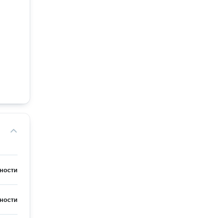
ности
ности