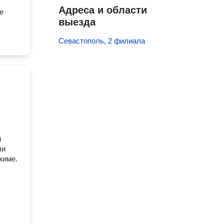
Адреса и области
е
выезда
Севастополь, 2 филиала
й
ли
жиме.