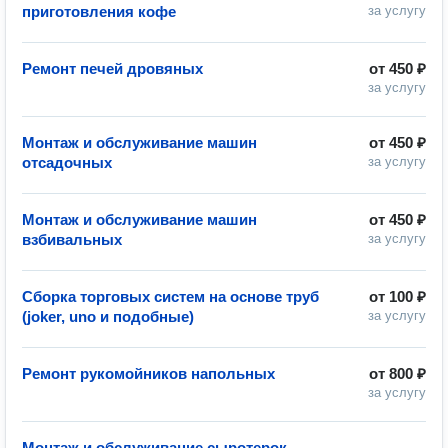
приготовления кофе
за услугу
Ремонт печей дровяных
от
450 ₽
за услугу
Монтаж и обслуживание машин
от
450 ₽
отсадочных
за услугу
Монтаж и обслуживание машин
от
450 ₽
взбивальных
за услугу
Сборка торговых систем на основе труб
от
100 ₽
(joker, uno и подобные)
за услугу
Ремонт рукомойников напольных
от
800 ₽
за услугу
Монтаж и обслуживание сыротерок