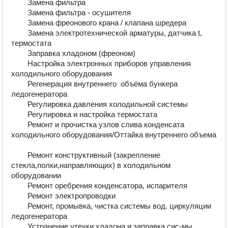
        Замена фильтра	

        Замена фильтра - осушителя	

        Замена фреонового крана / клапана шредера	

        Замена электротехнической арматуры, датчика t, 
термостата	

        Заправка хладоном (фреоном) 	

        Настройка электронных приборов управления 
холодильного оборудования	

        Регенерация внутреннего  объёма бункера  
ледогенератора	

        Регулировка давления холодильной системы	

        Регулировка и настройка термостата	

        Ремонт и прочистка узлов слива конденсата 
холодильного оборудования/Оттайка внутреннего объема	
        Ремонт конструктивный (закрепление 
стекла,полки,направляющих) в холодильном 
оборудовании	

        Ремонт оребрения конденсатора, испарителя	

        Ремонт электропроводки	

        Ремонт, промывка, чистка системы вод. циркуляции 
ледогенератора	

        Устранение утечки хладона и заправка сис-мы 