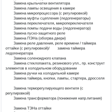
        Замена крыльчатки вентилятора	

        Замена лампы освещения в камере	

        Замена микропроцессора (с регулировкой)	

        Замена муфты сцепления (ледогенераторы)	

        Замена переключателя, микропереключателя	

        Замена помпы подачи воды (ледогенератор)	

        Замена пуско-защитного реле	

        Замена ПЭНа (обогрва двери)	

        Замена реле давления, реле времени / таймера 
оттайки (с регулировкой)/        замена таймера 
ледогенератора	

        Замена соленоидного клапана	

        Замена стеклопакета, резинового упл., пр. конструкт 
элементов в холодильном оборудовании	

        Замена ручки на холодильной камере	

        Замена таймера, кнопки, лампы, стартера, дросселя	
        Замена терморегулирующего вентиля (с 
регулировкой)	

        Замена трансформатора (понижения напр.питания)	
        Замена ТЭНа оттайки	
