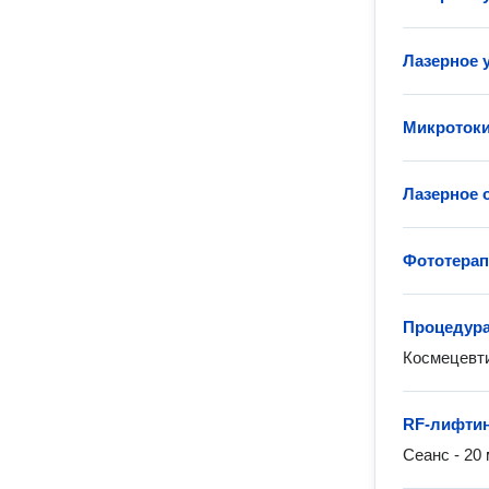
Лазерное 
Микротоки
Лазерное 
Фототера
Процедура 
Космецевти
RF-лифтин
Сеанс - 20 