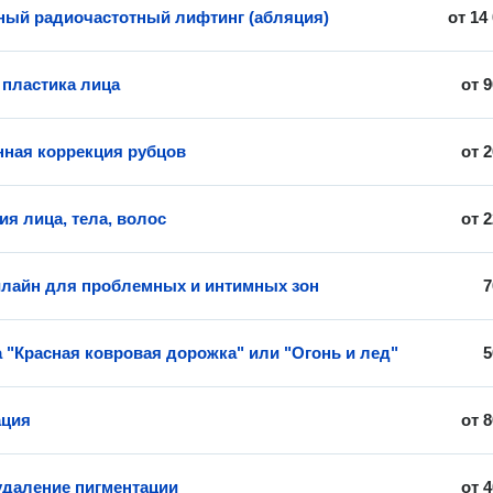
ый радиочастотный лифтинг (абляция)
от
14
 пластика лица
от
9
ная коррекция рубцов
от
2
ия лица, тела, волос
от
2
лайн для проблемных и интимных зон
7
 "Красная ковровая дорожка" или "Огонь и лед"
5
ация
от
8
удаление пигментации
от
4