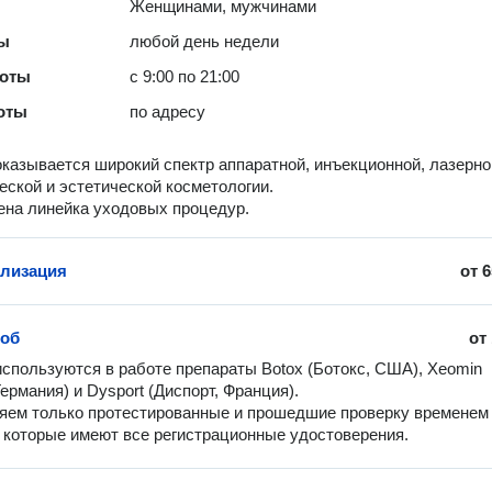
Женщинами, мужчинами
ты
любой день недели
боты
с 9:00 по 21:00
оты
по адресу
оказывается широкий спектр аппаратной, инъекционной, лазерно
еской и эстетической косметологии.
на линейка уходовых процедур.
лизация
от
6
лоб
от
используются в работе препараты Botox (Ботокс, США), Xeomin 
ермания) и Dysport (Диспорт, Франция).

ем только протестированные и прошедшие проверку временем 
 которые имеют все регистрационные удостоверения.