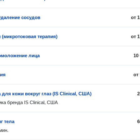
удаление сосудов
от
1
 (микротоковая терапия)
от
1
омоложение лица
10
пия
от
для кожи вокруг глаз (IS Clinical, США)
2
ка бренда IS Clinical, США
г тела
6
мин.