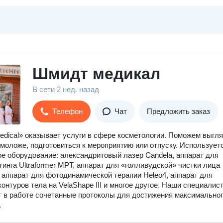
Шмидт медикал
В сети
2 нед. назад
Телефон
Чат
Предложить заказ
edical» оказывает услуги в сфере косметологии. Поможем выгл
 моложе, подготовиться к мероприятию или отпуску. Использует
е оборудование: александритовый лазер Candela, аппарат для
нга Ultraformer MPT, аппарат для «голливудской» чистки лица
l, аппарат для фотодинамической терапии Heleo4, аппарат для
контуров тела на VelaShape III и многое другое. Наши специалис
 в работе сочетанные протоколы для достижения максимально
.