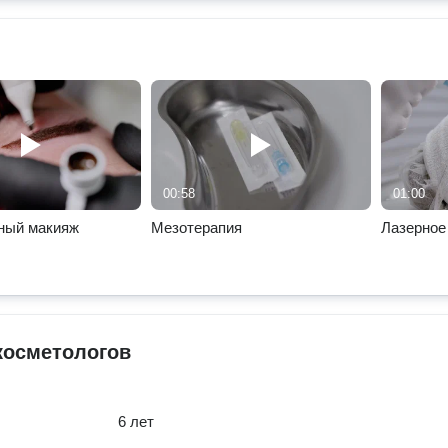
00:58
01:00
ный макияж
Мезотерапия
Лазерное
косметологов
6 лет