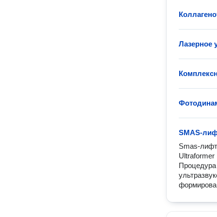
Коллагено
Лазерное 
Комплексн
Фотодинам
SMAS-лиф
Smas-лифти
Ultraformer
Процедура 
ультразвук
формирован