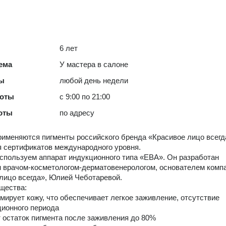
6 лет
ема
У мастера в салоне
ты
любой день недели
боты
с 9:00 по 21:00
оты
по адресу
рименяются пигменты российского бренда «Красивое лицо всегд
 сертификатов международного уровня.
спользуем аппарат индукционного типа «ЕВА». Он разработан
 врачом-косметологом-дерматовенерологом, основателем комп
лицо всегда», Юлией Чеботаревой.
щества:
вмирует кожу, что обеспечивает легкое заживление, отсутствие
ионного периода
т остаток пигмента после заживления до 80%