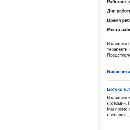
Работает с
Дни рабо
Время ра
Место раб
В клинике 
терапевтич
Представле
Биоревита
Ботокс в 
В клинике 
(Ксеомин, Г
Мы применя
препараты,