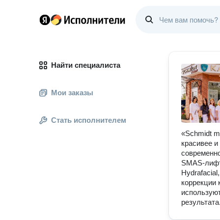
Найти специалиста
Мои заказы
Стать исполнителем
«Schmidt m
красивее и
современно
SMAS-лифти
Hydrafacia
коррекции 
используют
результата