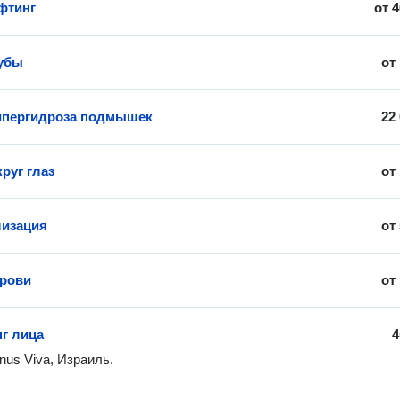
фтинг
от
4
губы
от
ипергидроза подмышек
22
руг глаз
от
лизация
от
брови
от
г лица
4
nus Viva, Израиль.