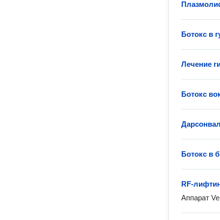
Плазмоли
Ботокс в 
Лечение г
Ботокс вок
Дарсонва
Ботокс в 
RF-лифтин
Аппарат Ve