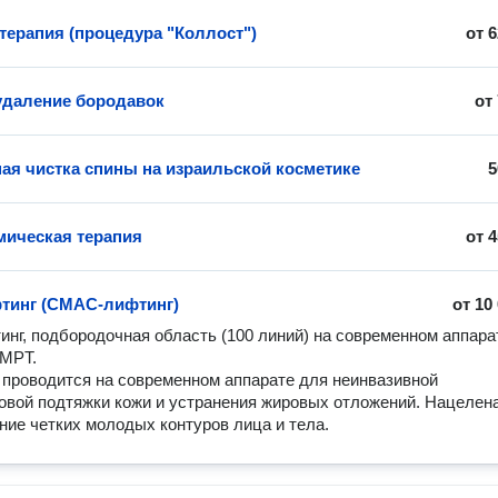
терапия (процедура "Коллост")
от
6
удаление бородавок
от
ая чистка спины на израильской косметике
5
ическая терапия
от
4
тинг (СМАС-лифтинг)
от
10
нг, подбородочная область (100 линий) на современном аппарат
 MPT.

проводится на современном аппарате для неинвазивной 
овой подтяжки кожи и устранения жировых отложений. Нацелена
ие четких молодых контуров лица и тела.