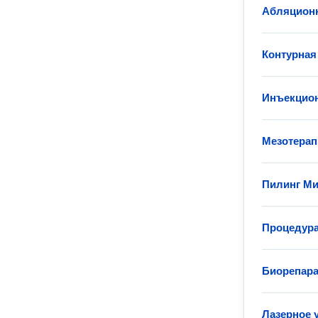
Абляционн
Контурная
Инъекцион
Мезотерап
Пилинг Ми
Процедура
Биорепар
Лазерное 