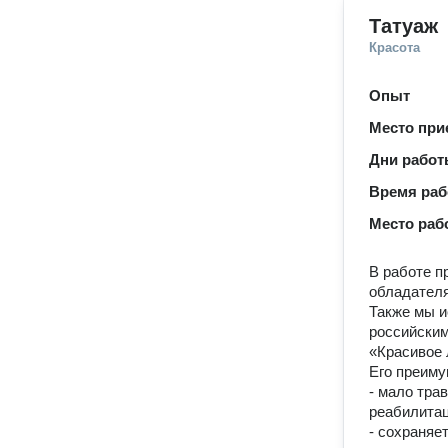
Татуаж
Красота
Опыт
Место при
Дни рабо
Время ра
Место раб
В работе п
обладателя
Также мы и
российским
«Красивое 
Его преиму
- мало тра
реабилитац
- сохраняе