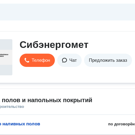
Сибэнергомет
Телефон
Чат
Предложить заказ
а полов и напольных покрытий
троительство
о наливных полов
по договорён