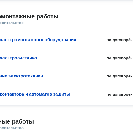
омонтажные работы
троительство
 электромонтажного оборудования
по договорён
 электросчетчика
по договорён
ие электротехники
по договорён
 контактора и автоматов защиты
по договорён
ные работы
троительство