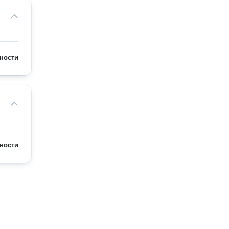
ности
ности