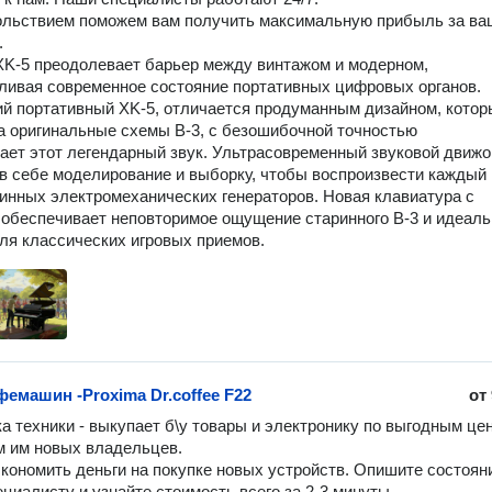
льствием поможем вам получить максимальную прибыль за ваш
 

-5 преодолевает барьер между винтажом и модерном, 
ивая современное состояние портативных цифровых органов. 
й портативный XK-5, отличается продуманным дизайном, которы
а оригинальные схемы B-3, с безошибочной точностью 
ает этот легендарный звук. Ультрасовременный звуковой движо
 в себе моделирование и выборку, чтобы воспроизвести каждый 
инных электромеханических генераторов. Новая клавиатура с 
обеспечивает неповторимое ощущение старинного B-3 и идеальн
ля классических игровых приемов.
емашин -Proxima Dr.coffee F22
от
а техники - выкупает б\у товары и электронику по выгодным цен
 им новых владельцев.

кономить деньги на покупке новых устройств. Опишите состояни
циалисту и узнайте стоимость всего за 2-3 минуты.
