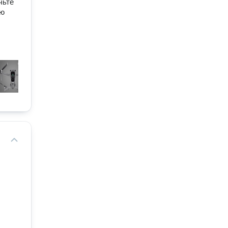
чьте
ою