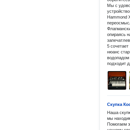
Мы с удово
устройство.
Hammond XK
переосмысл
Флагмански
опираясь н
запечатлев
5 сочетает
нюанс стар
водопадом 
подходит д
Скупка Коф
Наша скупк
мы находим
Помогаем э
нашему спе