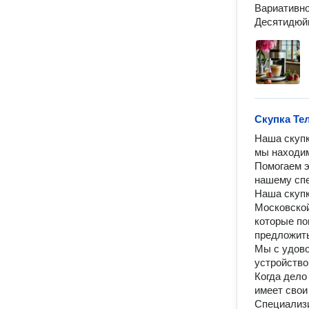
Вариативно
Десятидюйм
Скупка Те
Наша скупк
мы находим
Помогаем э
нашему спе
Наша скупк
Московской
которые по
предложить
Мы с удово
устройство.
Когда дело
имеет свои
Специализи