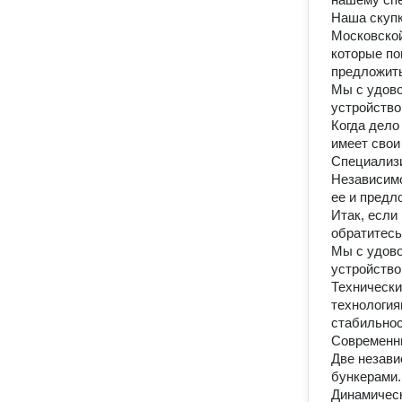
Наша скупк
Московской
которые по
предложить
Мы с удово
устройство.
Когда дело
имеет свои
Специализи
Независимо
ее и предл
Итак, если
обратитесь
Мы с удово
устройство.
Технически
технология
стабильнос
Современны
Две незави
бункерами.

Динамическ