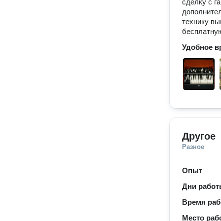
сделку с г
дополнител
технику вы
бесплатну
Удобное в
Другое
Разное
Опыт
Дни рабо
Время ра
Место раб