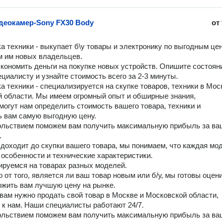
деокамер-Sony FX30 Body
от
а техники - выкупает б\у товары и электронику по выгодным цен
 им новых владельцев.

кономить деньги на покупке новых устройств. Опишите состояни
циалисту и узнайте стоимость всего за 2-3 минуты.

а техники - специализируется на скупке товаров, техники в Моск
 области. Мы имеем огромный опыт и обширные знания,

могут нам определить стоимость вашего товара, техники и 
 вам самую выгодную цену.

льствием поможем вам получить максимальную прибыль за ваш


 доходит до скупки вашего товара, мы понимаем, что каждая мод
 особенности и технические характеристики. 

руемся на товарах разных моделей.

 от того, является ли ваш товар новым или б/у, мы готовы оцени
ожить вам лучшую цену на рынке. 

 вам нужно продать свой товар в Москве и Московской области, 
 к нам. Наши специалисты работают 24/7.

льствием поможем вам получить максимальную прибыль за ваш