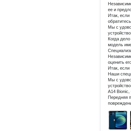
Независимо
ее и предл
Итак, если
обратитесь
Мы с удово
устройство.
Когда дело
модель име
Специализи
Независимо
оценить ег
Итак, если
Наши специ
Мы с удово
устройство.
A14 Bionic
Передняя п
повреждени