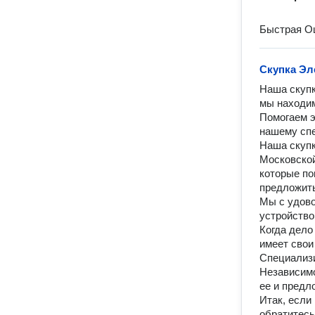
Быстрая Оц
Скупка Эл
Наша скупк
мы находим
Помогаем э
нашему спе
Наша скупк
Московской
которые по
предложить
Мы с удово
устройство.
Когда дело
имеет свои
Специализи
Независимо
ее и предл
Итак, если
обратитесь