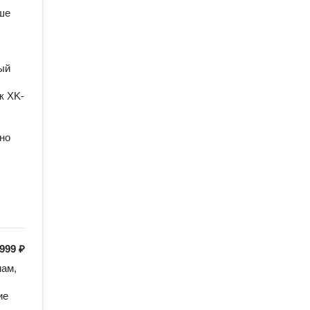
е 
й 
к XK-
о 
999 ₽
ам, 
е 