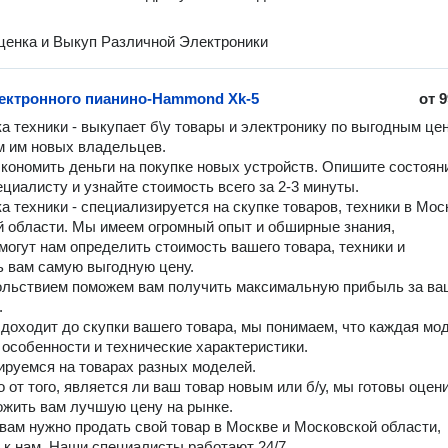
енка и Выкуп Различной Электроники
ектронного пианино-Hammond Xk-5
от
9
а техники - выкупает б\у товары и электронику по выгодным цен
 им новых владельцев.

кономить деньги на покупке новых устройств. Опишите состояни
циалисту и узнайте стоимость всего за 2-3 минуты.

а техники - специализируется на скупке товаров, техники в Моск
 области. Мы имеем огромный опыт и обширные знания,

могут нам определить стоимость вашего товара, техники и 
 вам самую выгодную цену.

льствием поможем вам получить максимальную прибыль за ваш


 доходит до скупки вашего товара, мы понимаем, что каждая мод
 особенности и технические характеристики. 

руемся на товарах разных моделей.

 от того, является ли ваш товар новым или б/у, мы готовы оцени
ожить вам лучшую цену на рынке. 

 вам нужно продать свой товар в Москве и Московской области, 
 к нам. Наши специалисты работают 24/7.
