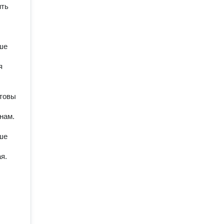
ть 
е 
 
товы 
нам. 
е 
. 