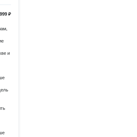
999 ₽
ам, 
е 
ве и 
е 
ель 
ть 
е 