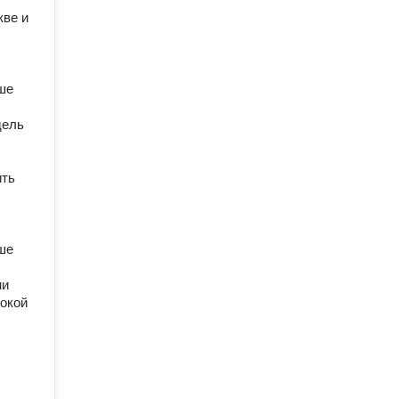
ве и 
е 
ель 
ть 
е 
и 
окой 