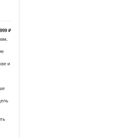
999 ₽
ам, 
е 
ве и 
е 
ель 
ть 