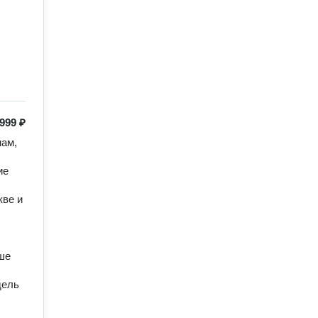
999 ₽
ам, 
е 
ве и 
е 
ель 