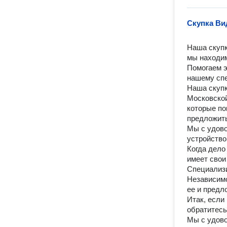
Скупка Ви
Наша скупк
мы находим
Помогаем э
нашему спе
Наша скупк
Московской
которые по
предложить
Мы с удово
устройство.
Когда дело
имеет свои
Специализи
Независимо
ее и предл
Итак, если
обратитесь
Мы с удово