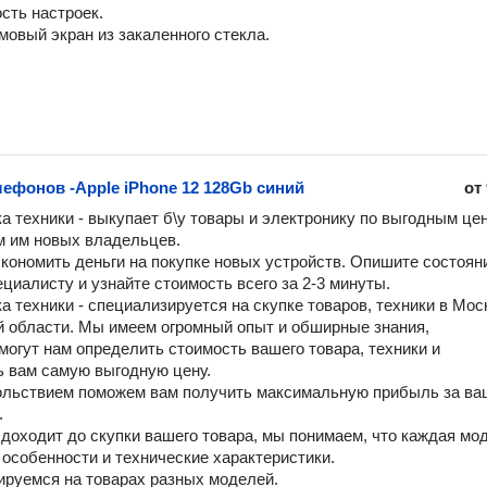
сть настроек.

овый экран из закаленного стекла.
лефонов -Apple iPhone 12 128Gb синий
от
а техники - выкупает б\у товары и электронику по выгодным цен
 им новых владельцев.

кономить деньги на покупке новых устройств. Опишите состояни
циалисту и узнайте стоимость всего за 2-3 минуты.

а техники - специализируется на скупке товаров, техники в Моск
 области. Мы имеем огромный опыт и обширные знания,

могут нам определить стоимость вашего товара, техники и 
 вам самую выгодную цену.

льствием поможем вам получить максимальную прибыль за ваш


 доходит до скупки вашего товара, мы понимаем, что каждая мод
 особенности и технические характеристики. 

руемся на товарах разных моделей.
