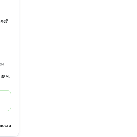
елей
ри
биям,
ности