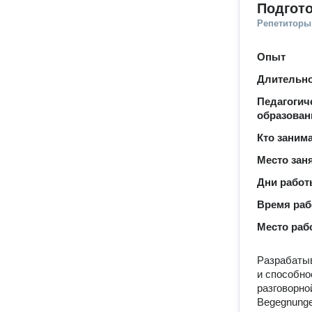
Подгото
Репетиторы
Опыт
Длительно
Педагогич
образован
Кто заним
Место зан
Дни рабо
Время ра
Место раб
Разрабатыв
и способно
разговорно
Begegnunge