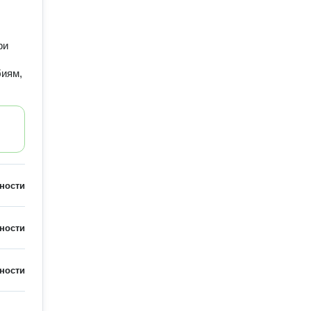
ри
биям,
ности
ности
ности