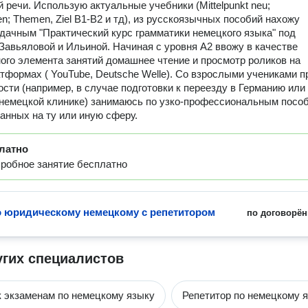
й речи. Использую актуальные учебники (Mittelpunkt neu;
n; Themen, Ziel B1-B2 и тд), из русскоязычных пособий нахожу
дачным "Практический курс грамматики немецкого языка" под
Завьяловой и Ильиной. Начиная с уровня А2 ввожу в качестве
ого элемента занятий домашнее чтение и просмотр роликов на
тформах ( YouTube, Deutsche Welle). Со взрослыми учениками п
сти (например, в случае подготовки к переезду в Германию или
 немецкой клинике) занимаюсь по узко-профессиональным посо
анных на ту или иную сферу.
латно
робное занятие бесплатно
о юридическому немецкому с репетитором
по договорён
угих специалистов
к экзаменам по немецкому языку
Репетитор по немецкому 