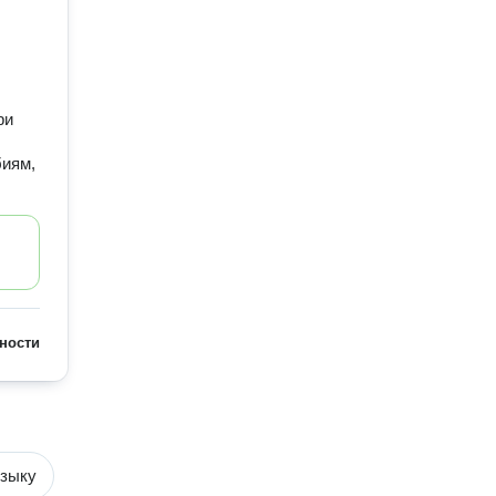
ри
биям,
ности
языку