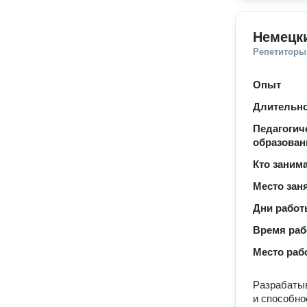
Немецк
Репетиторы
Опыт
Длительно
Педагогич
образован
Кто заним
Место зан
Дни рабо
Время ра
Место раб
Разрабатыв
и способно