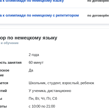
а к олимпиаде по немецкому языку
по договорён
а к олимпиаде по немецкому с репетитором
по договорён
ор по немецкому языку
 и обучение
2 года
сть занятия
60 минут
еское
Да
ие
ается
Школьник, студент, взрослый, ребенок
ятий
У ученика, дистанционно
ты
Пн, Вт, Чт, Пт, Сб
боты
с 10:00 по 21:00