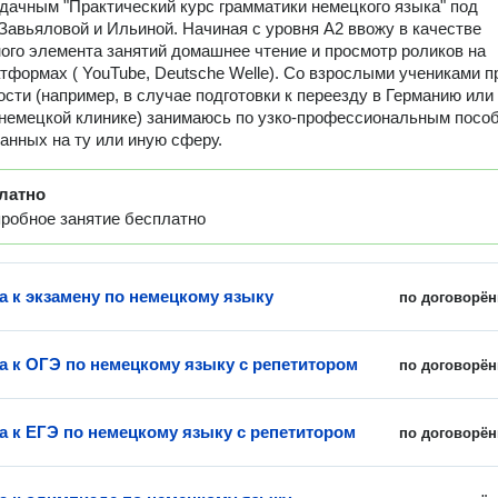
дачным "Практический курс грамматики немецкого языка" под
Завьяловой и Ильиной. Начиная с уровня А2 ввожу в качестве
ого элемента занятий домашнее чтение и просмотр роликов на
тформах ( YouTube, Deutsche Welle). Со взрослыми учениками п
сти (например, в случае подготовки к переезду в Германию или
 немецкой клинике) занимаюсь по узко-профессиональным посо
анных на ту или иную сферу.
латно
робное занятие бесплатно
а к экзамену по немецкому языку
по договорён
а к ОГЭ по немецкому языку с репетитором
по договорён
а к ЕГЭ по немецкому языку с репетитором
по договорён