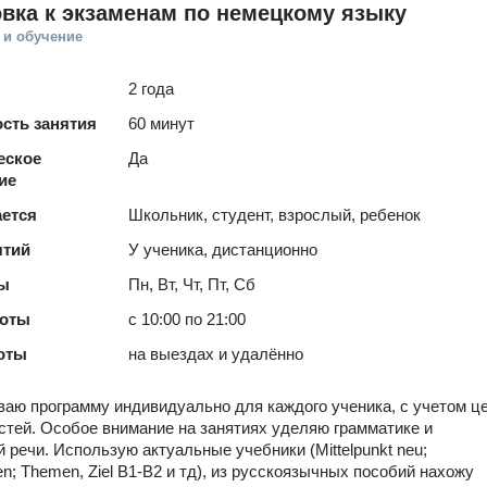
вка к экзаменам по немецкому языку
 и обучение
2 года
сть занятия
60 минут
еское
Да
ие
ается
Школьник, студент, взрослый, ребенок
ятий
У ученика, дистанционно
ты
Пн, Вт, Чт, Пт, Сб
боты
с 10:00 по 21:00
оты
на выездах и удалённо
аю программу индивидуально для каждого ученика, с учетом ц
стей. Особое внимание на занятиях уделяю грамматике и
й речи. Использую актуальные учебники (Mittelpunkt neu;
n; Themen, Ziel B1-B2 и тд), из русскоязычных пособий нахожу