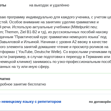
оты
на выездах и удалённо
аю программу индивидуально для каждого ученика, с учетом ц
стей. Особое внимание на занятиях уделяю грамматике и
й речи. Использую актуальные учебники (Mittelpunkt neu;
n; Themen, Ziel B1-B2 и тд), из русскоязычных пособий нахожу
дачным "Практический курс грамматики немецкого языка" под
Завьяловой и Ильиной. Начиная с уровня А2 ввожу в качестве
ого элемента занятий домашнее чтение и просмотр роликов на
тформах ( YouTube, Deutsche Welle). Со взрослыми учениками п
сти (например, в случае подготовки к переезду в Германию или
 немецкой клинике) занимаюсь по узко-профессиональным посо
анных на ту или иную сферу.
латно
робное занятие бесплатно
о немецкому языку с репетитором
по договорён