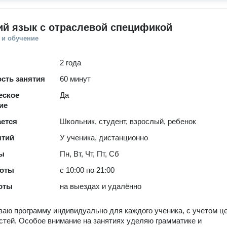
ий язык с отраслевой спецификой
 и обучение
2 года
сть занятия
60 минут
еское
Да
ие
ается
Школьник, студент, взрослый, ребенок
ятий
У ученика, дистанционно
ты
Пн, Вт, Чт, Пт, Сб
боты
с 10:00 по 21:00
оты
на выездах и удалённо
аю программу индивидуально для каждого ученика, с учетом ц
стей. Особое внимание на занятиях уделяю грамматике и