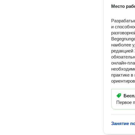
Место раб
Разрабатыв
и способно
разговорно
Begegnunge
наиболее у
редакцией 
обязательн
онлайн-пла
необходимо
практике в
ориентиров
Бесп
Первое п
Занятие п