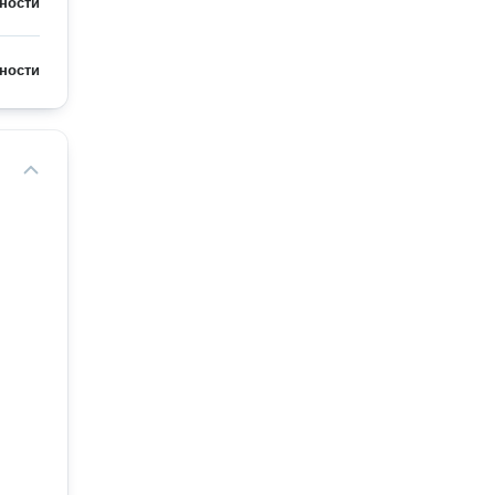
ности
ности