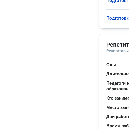
Подготовк
Подготовк
Репетит
Репетиторы
Опыт
Длительно
Педагогич
образован
Кто заним
Место зан
Дни рабо
Время ра