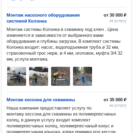
Монтаж насосного оборудования
от
30 000 ₽
системой Колонка
за услугу
Монтаж системы Колонка в скважину под ключ . Цена 
изменяется в зависимости от выбранного вами 
оборудования и глубины загрузки. В комплект системы 
Колонка входит: насос, водоподъемная труба ø 32 мм, 
страховочный трос нерж. ø 4 мм, оголовок, муфта 3/4 32 
мм, услуга монтажа.
Монтаж кессона для скважины
от
35 000 ₽
за услугу
Наша компания предоставляет услугу по 
монтажу кессона для скважины из полимерпесчаных 
колец, в данную услугу входит комплект 
полимерпесчаных колец, полимерпесчаный конус и 
полимерпесчаная крышка, копка приямка под кессон, 