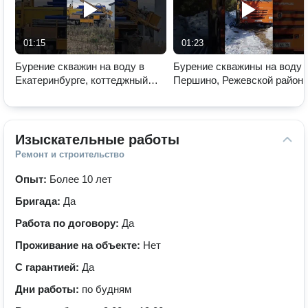
01:15
01:23
Бурение скважин на воду в
Бурение скважины на воду 
Екатеринбурге, коттеджный
Першино, Режевской район
поселок Седельники Парк.
Свердловской области.
Изыскательные работы
Ремонт и строительство
Опыт:
Более 10 лет
Бригада:
Да
Работа по договору:
Да
Проживание на объекте:
Нет
С гарантией:
Да
Дни работы:
по будням