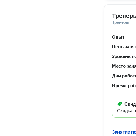
Тренеры
Тренеры
Опыт
Цель заня
Уровень п
Место зан
Дни рабо
Время ра
Ски
Скидка н
Занятие п