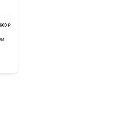
600 ₽
ам