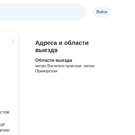
Войти
Адреса и области
выезда
Области выезда
метро Василеостровская, метро
Приморская
астов
ца
печен