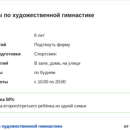
 по художественной гимнастике
6 лет
тий
Подтянуть форму
одготовки
Спортсмен
ятий
В зале, дома, на улице
ты
по будням
боты
с 10:00 по 20:00
дка
50%
а второго\третьего ребёнка из одной семьи
о художественной гимнастике
от