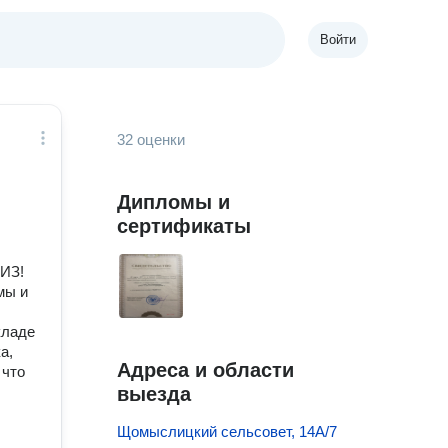
Войти
32 оценки
Дипломы и
сертификаты
СИЗ!
мы и
кладе
а,
Адреса и области
 что
выезда
Щомыслицкий сельсовет, 14А/7