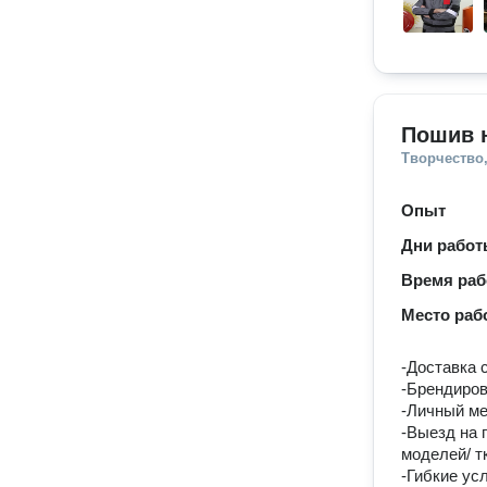
Пошив н
Творчество,
Опыт
Дни рабо
Время ра
Место раб
-Доставка 
-Брендиров
-Личный ме
-Выезд на 
моделей/ т
-Гибкие ус