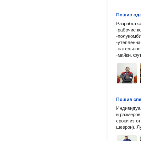
Пошив од
Разработка
-рабочие к
-полукомби
-утепленна
-нательное
Пошив сп
Индивидуал
и размеров
сроки изго
шеврон). Л