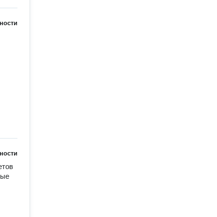
ности
ности
тов 
ые 