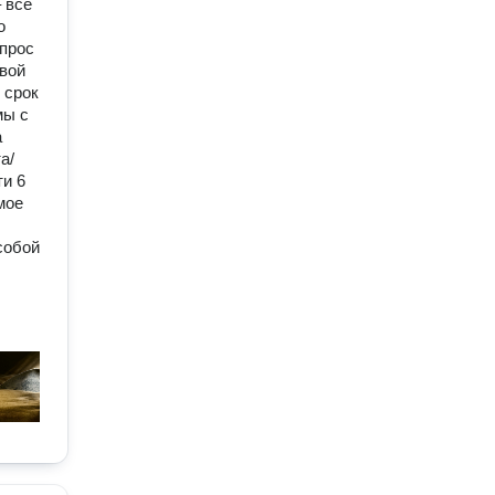
 всё
о
опрос
овой
 срок
мы с
а
а/
ти 6
мое
собой