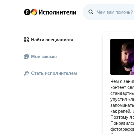
Найти специалиста
Мои заказы
Стать исполнителем
Чем я зани
контент св
стандартны
упустил кл
запоминать
как репей.
Поэтому я 
Понравился
фотографом