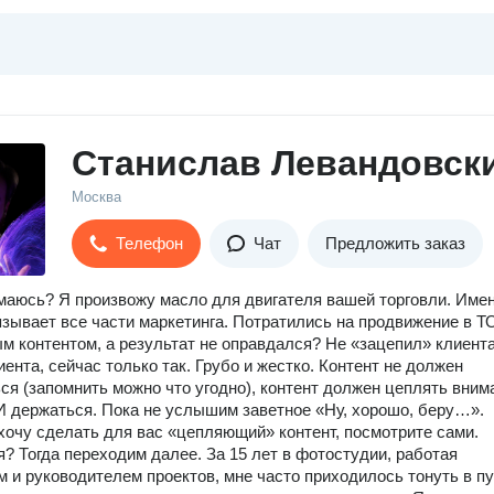
Станислав Левандовск
Москва
Телефон
Чат
Предложить заказ
маюсь? Я произвожу масло для двигателя вашей торговли. Име
язывает все части маркетинга. Потратились на продвижение в Т
м контентом, а результат не оправдался? Не «зацепил» клиента
иента, сейчас только так. Грубо и жестко. Контент не должен
ся (запомнить можно что угодно), контент должен цеплять вним
 И держаться. Пока не услышим заветное «Ну, хорошо, беру…».
хочу сделать для вас «цепляющий» контент, посмотрите сами.
? Тогда переходим далее. За 15 лет в фотостудии, работая
 и руководителем проектов, мне часто приходилось тонуть в п