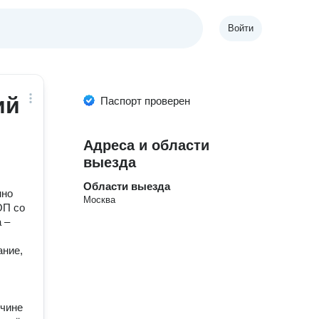
Войти
ий
Паспорт проверен
Адреса и области
выезда
Области выезда
нно
Москва
ОП со
 –
ание,
учине