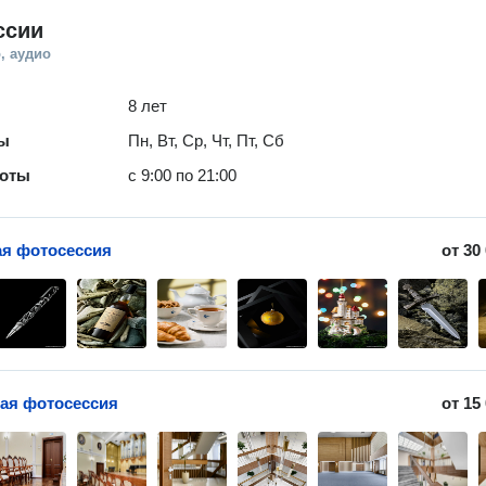
ссии
, аудио
8 лет
ты
Пн, Вт, Ср, Чт, Пт, Сб
боты
с 9:00 по 21:00
я фотосессия
от
30
ая фотосессия
от
15