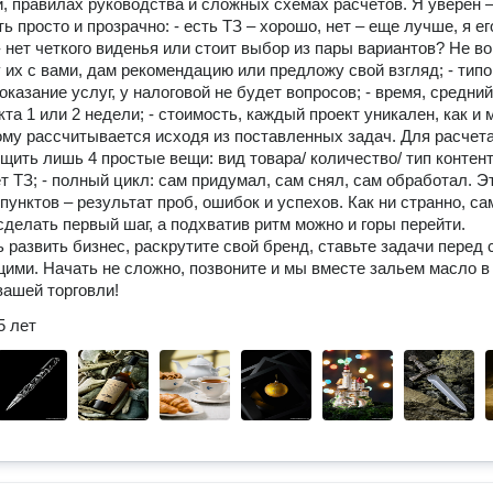
, правилах руководства и сложных схемах расчетов. Я уверен –
ь просто и прозрачно: - есть ТЗ – хорошо, нет – еще лучше, я ег
- нет четкого виденья или стоит выбор из пары вариантов? Не в
у их с вами, дам рекомендацию или предложу свой взгляд; - тип
оказание услуг, у налоговой не будет вопросов; - время, средний
та 1 или 2 недели; - стоимость, каждый проект уникален, как и 
ому рассчитывается исходя из поставленных задач. Для расчет
щить лишь 4 простые вещи: вид товара/ количество/ тип контент
ет ТЗ; - полный цикл: сам придумал, сам снял, сам обработал. Э
пунктов – результат проб, ошибок и успехов. Как ни странно, са
сделать первый шаг, а подхватив ритм можно и горы перейти.
 развить бизнес, раскрутите свой бренд, ставьте задачи перед 
ими. Начать не сложно, позвоните и мы вместе зальем масло в
вашей торговли!
5 лет