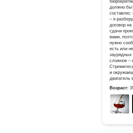
бюрократии
должно быт
составлю; 
– я разбер
договор на 
сдачи проек
вами, поэт
нужно сооб
есть или н
заурядных 
сложное – 
Стремитесь
и окружающ
двигатель 
Возраст:
3