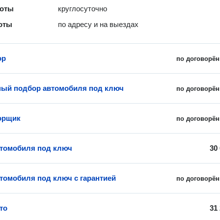
боты
круглосуточно
оты
по адресу и на выездах
ор
по договорён
ый подбор автомобиля под ключ
по договорён
орщик
по договорён
томобиля под ключ
30
томобиля под ключ с гарантией
по договорён
то
31