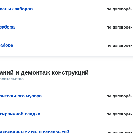
ваных заборов
по договорён
забора
по договорён
забора
по договорён
аний и демонтаж конструкций
троительство
оительного мусора
по договорён
кирпичной кладки
по договорён
деревянных стен и перекрытий
по договорён