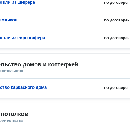
овли из шифера
по договорён
ымников
по договорён
овли из еврошифера
по договорён
льство домов и коттеджей
троительство
ство каркасного дома
по договорён
 потолков
троительство